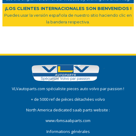
¡LOS CLIENTES INTERNACIONALES SON BIENVENIDOS !
Puedes usar la versión española de nuestro sitio haciendo clic en
la bandera respectiva.
VLVautoparts.com
spécialiste pieces auto volvo
par passion !
+ de 5000 ref de pièces détachées volvo
North America dedicated saab parts website :
www.rbmsaabparts.com
Informations générales