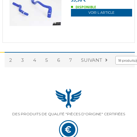
DISPONIBLE
VOIR L ARTICLE
1
2
3
4
5
6
7
SUIVANT
18 produits
DES PRODUITS DE QUALITÉ "PIÈCES D'ORIGINE" CERTIFIÉES