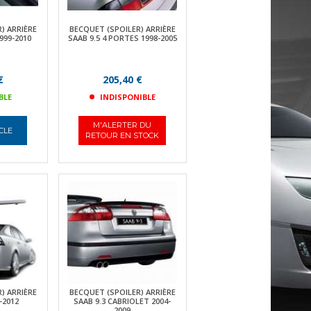
) ARRIÈRE
BECQUET (SPOILER) ARRIÈRE
999-2010
SAAB 9.5 4 PORTES 1998-2005
€
205,40 €
BLE
INDISPONIBLE
M'ALERTER DU
ICLE
RETOUR EN STOCK
) ARRIÈRE
BECQUET (SPOILER) ARRIÈRE
-2012
SAAB 9.3 CABRIOLET 2004-
2009