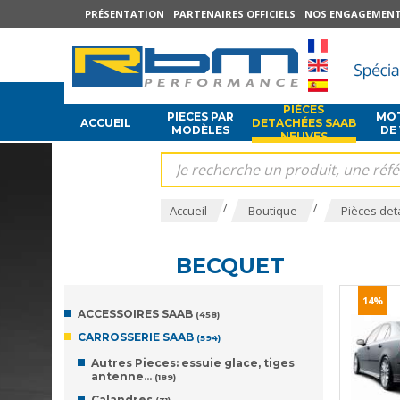
PRÉSENTATION
PARTENAIRES OFFICIELS
NOS ENGAGEMEN
PIÈCES
PIECES PAR
MOT
ACCUEIL
DETACHÉES SAAB
MODÈLES
DE
NEUVES
/
/
Accueil
Boutique
Pièces det
BECQUET
14%
ACCESSOIRES SAAB
(458)
CARROSSERIE SAAB
(594)
Autres Pieces: essuie glace, tiges
antenne…
(189)
Calandres