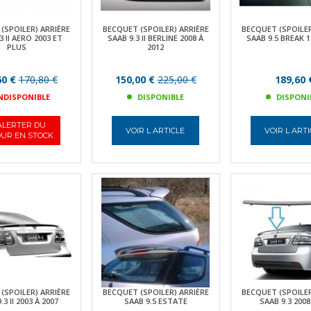
(SPOILER) ARRIÈRE
BECQUET (SPOILER) ARRIÈRE
BECQUET (SPOILER
3 II AERO 2003 ET
SAAB 9.3 II BERLINE 2008 À
SAAB 9.5 BREAK 1
PLUS
2012
60 €
170,80 €
150,00 €
225,00 €
189,60 
NDISPONIBLE
DISPONIBLE
DISPONI
ALERTER DU
VOIR L ARTICLE
VOIR L ART
UR EN STOCK
(SPOILER) ARRIÈRE
BECQUET (SPOILER) ARRIÈRE
BECQUET (SPOILER
.3 II 2003 À 2007
SAAB 9.5 ESTATE
SAAB 9.3 2008