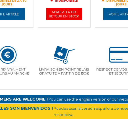
ONIBLE DE 2 À 10
INDISPONIBLE
DISPONIBLE D
JOURS
JOURS
M'ALERTER DU
R L ARTICLE
VOIR L ART
RETOUR EN STOCK
PRIX VRAIMENT
LIVRAISON EN POINT RELAIS
RESPECT DE VOS 
EURS AU MARCHÉ
GRATUITE À PARTIR DE 150€
ET SÉCURI
MERS ARE WELCOME !
You can use the english version of our websi
LES SON BIENVENIDOS !
Puedes usar la versión española de nuest
respectiva.