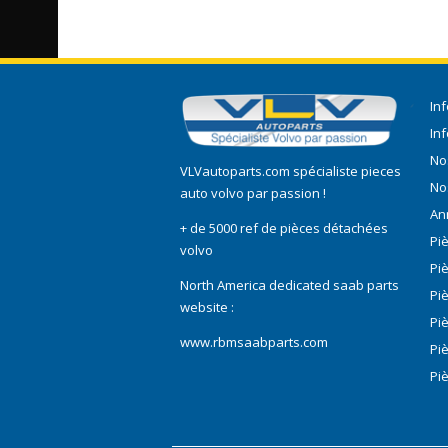
In
In
No
VLVautoparts.com
spécialiste pieces
No
auto volvo
par passion !
An
+ de 5000 ref de pièces détachées
Pi
volvo
Pi
North America dedicated saab parts
Pi
website :
Pi
www.rbmsaabparts.com
Pi
Pi