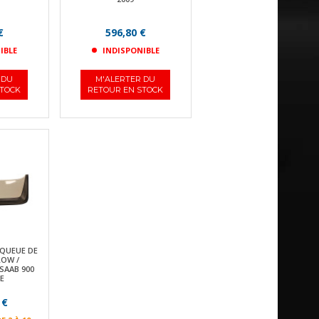
€
596,80 €
IBLE
INDISPONIBLE
 DU
M'ALERTER DU
STOCK
RETOUR EN STOCK
 QUEUE DE
LOW /
SAAB 900
E
 €