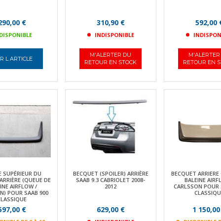
290,00 €
310,90 €
592,00 
DISPONIBLE
INDISPONIBLE
INDISPON
M'ALERTER DU
M'ALERTER
R L ARTICLE
RETOUR EN STOCK
RETOUR EN 
E SUPÉRIEUR DU
BECQUET (SPOILER) ARRIÈRE
BECQUET ARRIERE
ARRIÈRE (QUEUE DE
SAAB 9.3 CABRIOLET 2008-
BALEINE AIRF
INE AIRFLOW /
2012
CARLSSON POUR 
N) POUR SAAB 900
CLASSIQU
CLASSIQUE
597,00 €
629,00 €
1 150,00