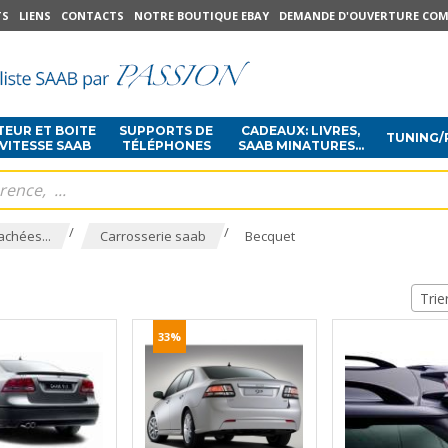
TS
LIENS
CONTACTS
NOTRE BOUTIQUE EBAY
DEMANDE D'OUVERTURE COM
EUR ET BOITE
SUPPORTS DE
CADEAUX: LIVRES,
TUNING/
 VITESSE SAAB
TÉLÉPHONES
SAAB MINATURES...
/
/
achées...
Carrosserie saab
Becquet
Trie
33%