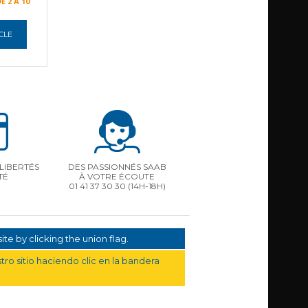
E 2 À 10
ICLE
LIBERTÉS
DES PASSIONNÉS SAAB
TÉ
À VOTRE ÉCOUTE
01 41 37 30 30
(14H-18H)
te by clicking the union flag.
ro sitio haciendo clic en la bandera