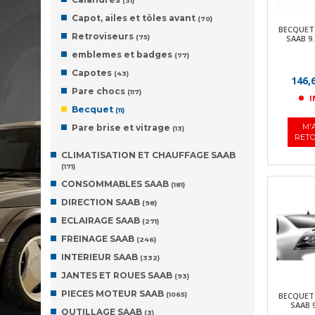
(31)
Capot, ailes et tôles avant
(70)
BECQUET 
Retroviseurs
(75)
SAAB 9.
emblemes et badges
(77)
Capotes
(43)
146,
Pare chocs
(117)
I
Becquet
(11)
M'
Pare brise et vitrage
(13)
RETO
CLIMATISATION ET CHAUFFAGE SAAB
(171)
CONSOMMABLES SAAB
(181)
DIRECTION SAAB
(98)
ECLAIRAGE SAAB
(271)
FREINAGE SAAB
(246)
INTERIEUR SAAB
(332)
JANTES ET ROUES SAAB
(93)
PIECES MOTEUR SAAB
(1065)
BECQUET 
SAAB 9
OUTILLAGE SAAB
(3)