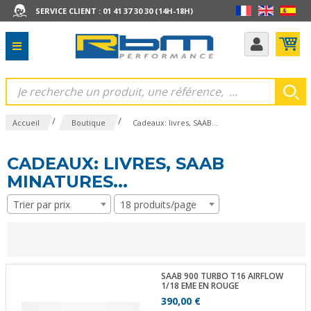
SERVICE CLIENT : 01 41 37 30 30 (14H-18H)
/
/
Accueil
Boutique
Cadeaux: livres, SAAB...
CADEAUX: LIVRES, SAAB
MINATURES...
Trier par prix
18 produits/page
SAAB 900 TURBO T16 AIRFLOW
1/18 EME EN ROUGE
390,00 €