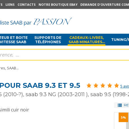
TS
LIENS
CONTACTS
NOTRE BOUTIQUE EBAY
DEMANDE D'OUVERTURE COM
EUR ET BOITE
SUPPORTS DE
CADEAUX: LIVRES,
TUNING/
 VITESSE SAAB
TÉLÉPHONES
SAAB MINATURES...
es, SAAB...
POUR SAAB 9.3 ET 9.5
5 avi
 (2010-?), saab 9.3 NG (2003-2011 ), saab 9.5 (1998
RE
mili cuir noir
5%