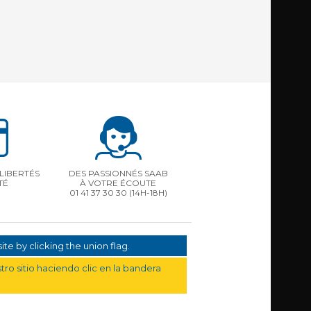
LIBERTÉS
DES PASSIONNÉS SAAB
TÉ
À VOTRE ÉCOUTE
01 41 37 30 30
(14H-18H)
te by clicking the union flag.
ro sitio haciendo clic en la bandera