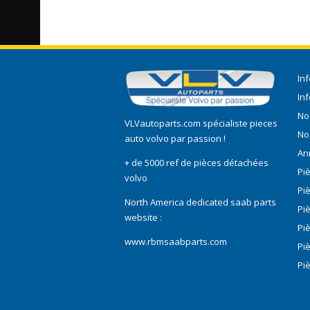
In
In
No
VLVautoparts.com
spécialiste pieces
No
auto volvo
par passion !
An
+ de 5000 ref de pièces détachées
Pi
volvo
Pi
North America dedicated saab parts
Pi
website :
Pi
www.rbmsaabparts.com
Pi
Pi