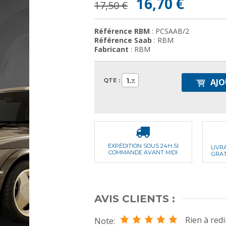
16,70 €
17,50 €
Référence RBM
: PCSAAB/2
Référence Saab
: RBM
Fabricant
: RBM
1
QTE :
AJO
EXPÉDITION SOUS 24H SI
LIVR
COMMANDE AVANT MIDI
GRAT
AVIS CLIENTS :
Rien à redi
Note: