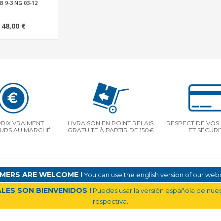
B 9-3 NG 03-12
48,00 €
PRIX VRAIMENT
LIVRAISON EN POINT RELAIS
RESPECT DE VOS 
EURS AU MARCHÉ
GRATUITE À PARTIR DE 150€
ET SÉCURI
MERS ARE WELCOME !
You can use the english version of our websi
LES SON BIENVENIDOS !
Puedes usar la versión española de nuest
respectiva.