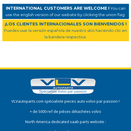
INTERNATIONAL CUSTOMERS ARE WELCOME !
You can
use the english version of our website by clicking the union flag.
¡LOS CLIENTES INTERNACIONALES SON BIENVENIDOS !
Puedes usar la versión española de nuestro sitio haciendo clic en
la bandera respectiva.
VLVautoparts.com
spécialiste pieces auto volvo
par passion !
+ de 5000 ref de pièces détachées volvo
North America dedicated saab parts website :