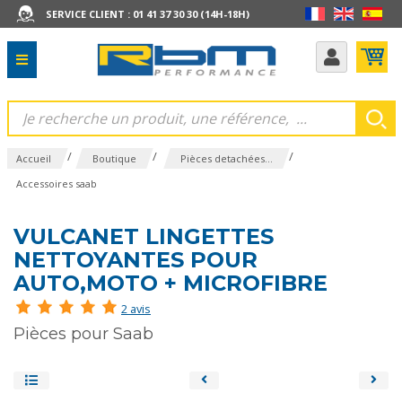
SERVICE CLIENT : 01 41 37 30 30 (14H-18H)
/
/
/
Accueil
Boutique
Pièces detachées...
Accessoires saab
VULCANET LINGETTES
NETTOYANTES POUR
AUTO,MOTO + MICROFIBRE
2 avis
Pièces pour Saab