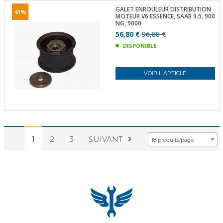
GALET ENROULEUR DISTRIBUTION
41%
MOTEUR V6 ESSENCE, SAAB 9.5, 900
NG, 9000
56,80 €
96,88 €
DISPONIBLE
VOIR L ARTICLE
1
2
3
SUIVANT
18 produits/page