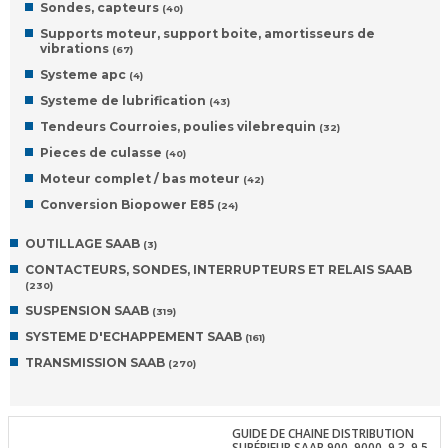
Sondes, capteurs
(40)
Supports moteur, support boite, amortisseurs de
vibrations
(67)
Systeme apc
(4)
Systeme de lubrification
(43)
Tendeurs Courroies, poulies vilebrequin
(32)
Pieces de culasse
(40)
Moteur complet / bas moteur
(42)
Conversion Biopower E85
(24)
OUTILLAGE SAAB
(3)
CONTACTEURS, SONDES, INTERRUPTEURS ET RELAIS SAAB
(230)
SUSPENSION SAAB
(319)
SYSTEME D'ECHAPPEMENT SAAB
(161)
TRANSMISSION SAAB
(270)
GUIDE DE CHAINE DISTRIBUTION
SUPÉRIEUR SAAB 900, 9000, 9.3, 9.5