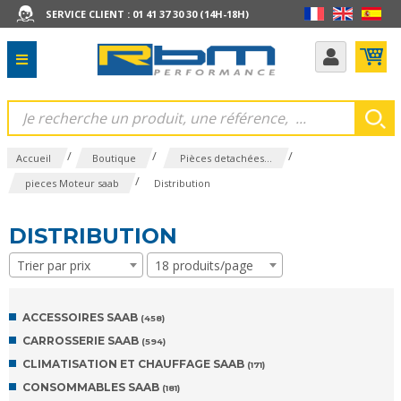
SERVICE CLIENT : 01 41 37 30 30 (14H-18H)
/
/
/
Accueil
Boutique
Pièces detachées...
/
pieces Moteur saab
Distribution
DISTRIBUTION
Trier par prix
18 produits/page
ACCESSOIRES SAAB
(458)
CARROSSERIE SAAB
(594)
CLIMATISATION ET CHAUFFAGE SAAB
(171)
CONSOMMABLES SAAB
(181)