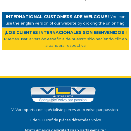
INTERNATIONAL CUSTOMERS ARE WELCOME !
You can
use the english version of our website by clicking the union flag.
¡LOS CLIENTES INTERNACIONALES SON BIENVENIDOS !
Puedes usar la versión española de nuestro sitio haciendo clic en
la bandera respectiva.
VLVautoparts.com
spécialiste pieces auto volvo
par passion !
+ de 5000 ref de pièces détachées volvo
North America dedicated saab parts website :