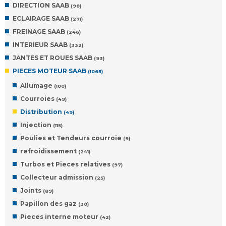
DIRECTION SAAB
(98)
ECLAIRAGE SAAB
(271)
FREINAGE SAAB
(246)
INTERIEUR SAAB
(332)
JANTES ET ROUES SAAB
(93)
PIECES MOTEUR SAAB
(1065)
Allumage
(100)
Courroies
(49)
Distribution
(49)
Injection
(115)
Poulies et Tendeurs courroie
(9)
refroidissement
(241)
Turbos et Pieces relatives
(97)
Collecteur admission
(25)
Joints
(89)
Papillon des gaz
(30)
Pieces interne moteur
(42)