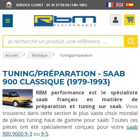
SERVICE CLIENT : 01 41 37 30 30 (14H-18H)
/
/
Accueil
Boutique
Tuning/préparation
TUNING/PRÉPARATION - SAAB
900 CLASSIQUE (1979-1993)
RBM performance est le spécialiste
saab français en matière de
préparation et tuning sur saab
. Vous
trouverez dans cette section le plus vaste choix mondial
de pièces tuning haut de gamme pour saab. Toutes ces
pièces ont été spécialement conçues pour votre
saab
900
,
9000
,
9-3
ou
9-5
.