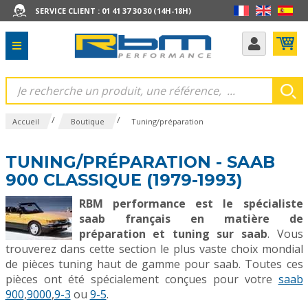
SERVICE CLIENT : 01 41 37 30 30 (14H-18H)
/
/
Accueil
Boutique
Tuning/préparation
TUNING/PRÉPARATION - SAAB
900 CLASSIQUE (1979-1993)
RBM performance est le spécialiste
saab français en matière de
préparation et tuning sur saab
. Vous
trouverez dans cette section le plus vaste choix mondial
de pièces tuning haut de gamme pour saab. Toutes ces
pièces ont été spécialement conçues pour votre
saab
900
,
9000
,
9-3
ou
9-5
.