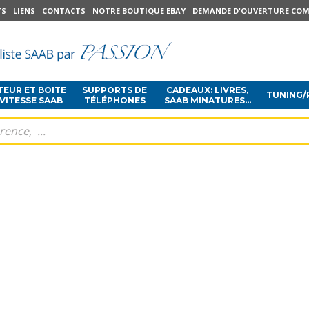
TS
LIENS
CONTACTS
NOTRE BOUTIQUE EBAY
DEMANDE D'OUVERTURE COM
EUR ET BOITE
SUPPORTS DE
CADEAUX: LIVRES,
TUNING/
 VITESSE SAAB
TÉLÉPHONES
SAAB MINATURES...