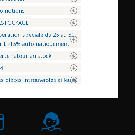
romotions
ESTOCKAGE
ération spéciale du 25 au 30
ril, -15% automatiquement
erte retour en stock
04
s pièces introuvables ailleurs