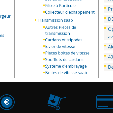
Filtre à Particule
P
Collecteur d'échappement
argeur
D
Transmission saab
Autres Pieces de
Op
transmission
ces
av
Cardans et tripodes
levier de vitesse
Al
Pieces boites de vitesse
4
Soufflets de cardans
Système d'embrayage
De
Boites de vitesse saab