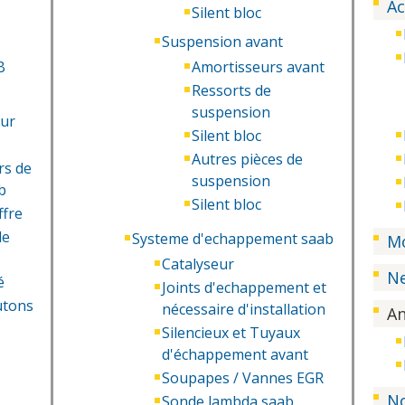
Ac
Silent bloc
Suspension avant
B
Amortisseurs avant
Ressorts de
suspension
eur
Silent bloc
Autres pièces de
rs de
suspension
b
Silent bloc
ffre
de
Systeme d'echappement saab
M
Catalyseur
Ne
é
Joints d'echappement et
utons
nécessaire d'installation
A
Silencieux et Tuyaux
d'échappement avant
Soupapes / Vannes EGR
N
Sonde lambda saab