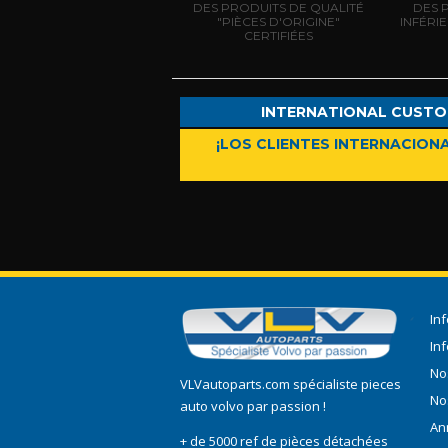
DES PRODUITS DE QUALITÉ
DES 
"PIÈCES D'ORIGINE"
INFÉRI
CERTIFIÉES
INTERNATIONAL CUSTO
¡LOS CLIENTES INTERNACIONA
In
In
No
VLVautoparts.com
spécialiste pieces
No
auto volvo
par passion !
An
+ de 5000 ref de pièces détachées