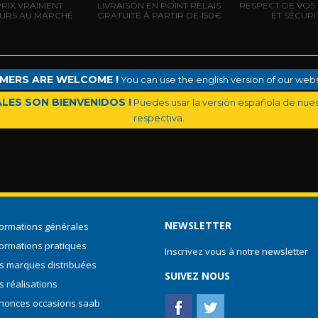
PRIX VRAIMENT
LIVRAISON EN POINT RELAIS
RESPECT DE VOS 
EURS AU MARCHÉ
GRATUITE À PARTIR DE 150€
ET SÉCURI
MERS ARE WELCOME !
You can use the english version of our websi
LES SON BIENVENIDOS !
Puedes usar la versión española de nuest
respectiva.
NEWSLETTER
formations générales
formations pratiques
Inscrivez vous à notre newsletter
s marques distribuées
SUIVEZ NOUS
s réalisations
nonces occasions saab