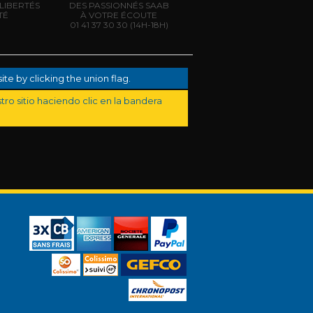
LIBERTÉS
DES PASSIONNÉS SAAB
TÉ
À VOTRE ÉCOUTE
01 41 37 30 30
(14H-18H)
te by clicking the union flag.
ro sitio haciendo clic en la bandera