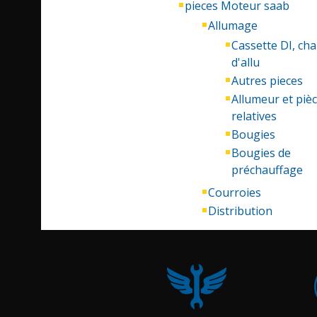
pieces Moteur saab
Allumage
Cassette DI, ch
d'allu
Autres pieces
Allumeur et piè
relatives
Bougies
Bougies de
préchauffage
Courroies
Distribution