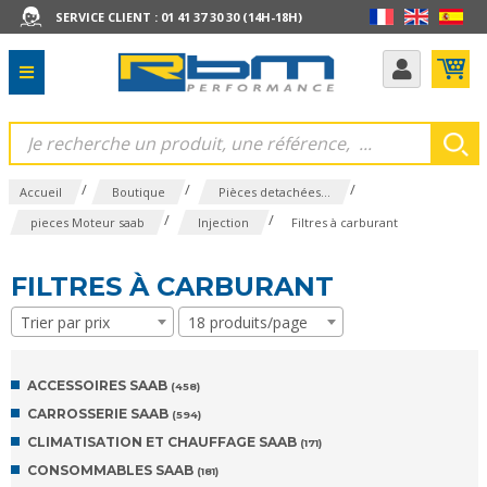
SERVICE CLIENT : 01 41 37 30 30 (14H-18H)
/
/
/
Accueil
Boutique
Pièces detachées...
/
/
pieces Moteur saab
Injection
Filtres à carburant
FILTRES À CARBURANT
Trier par prix
18 produits/page
ACCESSOIRES SAAB
(458)
CARROSSERIE SAAB
(594)
CLIMATISATION ET CHAUFFAGE SAAB
(171)
CONSOMMABLES SAAB
(181)