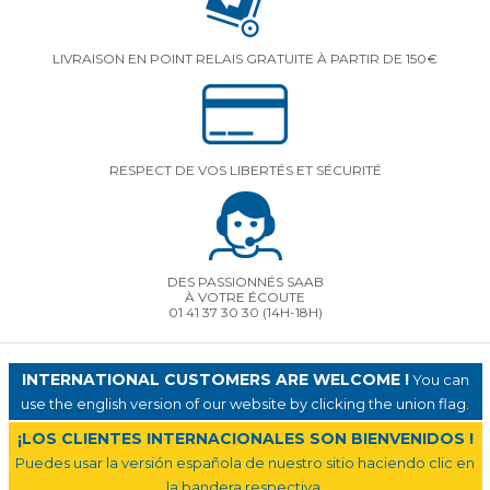
LIVRAISON EN POINT RELAIS GRATUITE À PARTIR DE 150€
RESPECT DE VOS LIBERTÉS ET SÉCURITÉ
DES PASSIONNÉS SAAB
À VOTRE ÉCOUTE
01 41 37 30 30
(14H-18H)
INTERNATIONAL CUSTOMERS ARE WELCOME !
You can
use the english version of our website by clicking the union flag.
¡LOS CLIENTES INTERNACIONALES SON BIENVENIDOS !
Puedes usar la versión española de nuestro sitio haciendo clic en
la bandera respectiva.