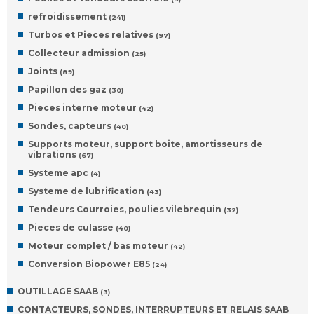
refroidissement
(241)
Turbos et Pieces relatives
(97)
Collecteur admission
(25)
Joints
(89)
Papillon des gaz
(30)
Pieces interne moteur
(42)
Sondes, capteurs
(40)
Supports moteur, support boite, amortisseurs de
vibrations
(67)
Systeme apc
(4)
Systeme de lubrification
(43)
Tendeurs Courroies, poulies vilebrequin
(32)
Pieces de culasse
(40)
Moteur complet / bas moteur
(42)
Conversion Biopower E85
(24)
OUTILLAGE SAAB
(3)
CONTACTEURS, SONDES, INTERRUPTEURS ET RELAIS SAAB