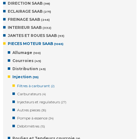
DIRECTION SAAB
(98)
ECLAIRAGE SAAB
(271)
FREINAGE SAAB
(246)
INTERIEUR SAAB
(332)
JANTES ET ROUES SAAB
(93)
PIECES MOTEUR SAAB
(1065)
Allumage
(100)
Courroies
(49)
Distribution
(49)
Injection
(115)
Filtres à carburant
(2)
Carburateurs
(4)
Injecteurs et regulateurs
(27)
Autres pieces
(36)
Pompe à essence
(34)
Débitmètres
(15)
Poulies et Tendeurs courroie
(9)