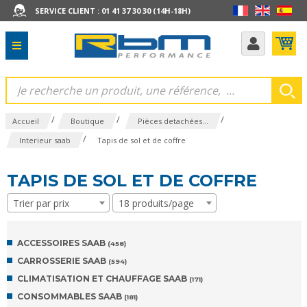
SERVICE CLIENT : 01 41 37 30 30 (14H-18H)
/
/
/
Accueil
Boutique
Pièces detachées...
/
Interieur saab
Tapis de sol et de coffre
TAPIS DE SOL ET DE COFFRE
Trier par prix
18 produits/page
ACCESSOIRES SAAB
(458)
CARROSSERIE SAAB
(594)
CLIMATISATION ET CHAUFFAGE SAAB
(171)
CONSOMMABLES SAAB
(181)