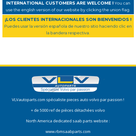
INTERNATIONAL CUSTOMERS ARE WELCOME !
You can
use the english version of our website by clicking the union flag.
¡LOS CLIENTES INTERNACIONALES SON BIENVENIDOS !
Puedes usar la versión española de nuestro sitio haciendo clic en
la bandera respectiva.
VLVautoparts.com
spécialiste pieces auto volvo
par passion !
+ de 5000 ref de pièces détachées volvo
North America dedicated saab parts website :
www.rbmsaabparts.com