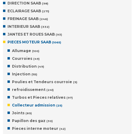
DIRECTION SAAB
(98)
ECLAIRAGE SAAB
(271)
FREINAGE SAAB
(246)
INTERIEUR SAAB
(332)
JANTES ET ROUES SAAB
(93)
PIECES MOTEUR SAAB
(1065)
Allumage
(100)
Courroies
(49)
Distribution
(49)
Injection
(115)
Poulies et Tendeurs courroie
(9)
refroidissement
(241)
Turbos et Pieces relatives
(97)
Collecteur admission
(25)
Joints
(89)
Papillon des gaz
(30)
Pieces interne moteur
(42)