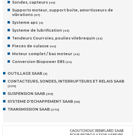
Sondes, capteurs
(40)
Supports moteur, support boite, amortisseurs de
vibrations
(67)
Systeme apc
(4)
Systeme de lubrification
(43)
Tendeurs Courroies, poulies vilebrequin
(32)
Pieces de culasse
(40)
Moteur complet / bas moteur
(42)
Conversion Biopower E85
(24)
OUTILLAGE SAAB
(3)
CONTACTEURS, SONDES, INTERRUPTEURS ET RELAIS SAAB
(230)
SUSPENSION SAAB
(319)
SYSTEME D'ECHAPPEMENT SAAB
(161)
TRANSMISSION SAAB
(270)
CAOUTCHOUC RENIFLARD SAAB
POUR RECIRCULATION VAPEURS