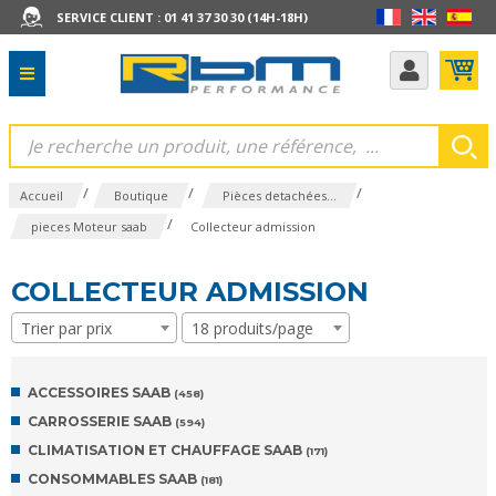
SERVICE CLIENT : 01 41 37 30 30 (14H-18H)
/
/
/
Accueil
Boutique
Pièces detachées...
/
pieces Moteur saab
Collecteur admission
COLLECTEUR ADMISSION
Trier par prix
18 produits/page
ACCESSOIRES SAAB
(458)
CARROSSERIE SAAB
(594)
CLIMATISATION ET CHAUFFAGE SAAB
(171)
CONSOMMABLES SAAB
(181)