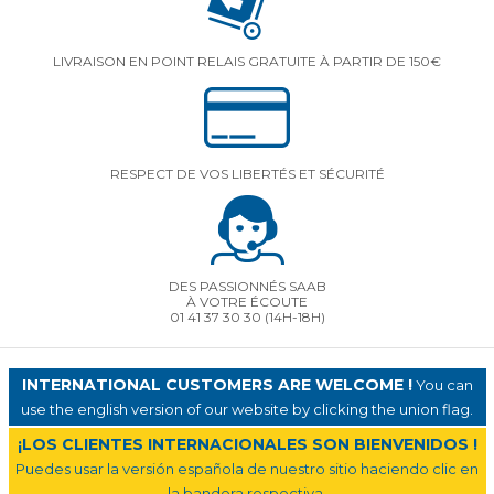
LIVRAISON EN POINT RELAIS GRATUITE À PARTIR DE 150€
RESPECT DE VOS LIBERTÉS ET SÉCURITÉ
DES PASSIONNÉS SAAB
À VOTRE ÉCOUTE
01 41 37 30 30
(14H-18H)
INTERNATIONAL CUSTOMERS ARE WELCOME !
You can
use the english version of our website by clicking the union flag.
¡LOS CLIENTES INTERNACIONALES SON BIENVENIDOS !
Puedes usar la versión española de nuestro sitio haciendo clic en
la bandera respectiva.