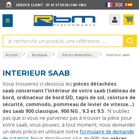
SERVICE CLIENT : 01 41 37 30 30 (14H-18H)
/
/
/
Accueil
Boutique
Pièces detachées...
Interieur saab
INTERIEUR SAAB
Vous trouverez ci-dessous les
pièces détachées
saab concernant l'intérieur de votre saab (tableau de
bord, ordinateur de bord SID, tapis de sol, ceinture de
sécurité, commodo, pommeau de levier de vitesse...)
des saab 900 classique, 900 NG , 9.3 et 9.5
. N'oubliez
pas que si vous ne parvenez pas à trouver la pièce pour
votre saab, vous pouvez, à tout moment, nous demander
un devis précis en utilisant notre
formulaire de demande
de cotation
. Nous distribuons plus de 90% des
pièces