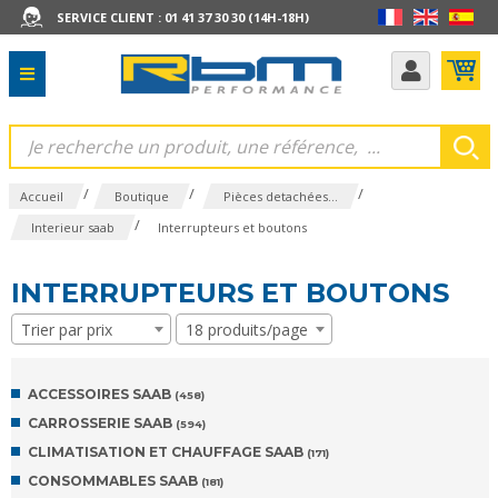
SERVICE CLIENT : 01 41 37 30 30 (14H-18H)
/
/
/
Accueil
Boutique
Pièces detachées...
/
Interieur saab
Interrupteurs et boutons
INTERRUPTEURS ET BOUTONS
Trier par prix
18 produits/page
ACCESSOIRES SAAB
(458)
CARROSSERIE SAAB
(594)
CLIMATISATION ET CHAUFFAGE SAAB
(171)
CONSOMMABLES SAAB
(181)