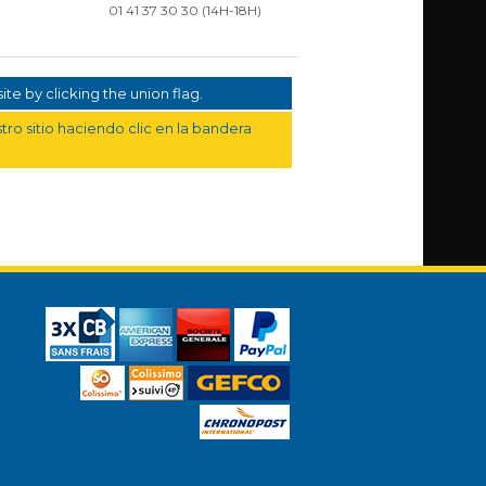
01 41 37 30 30
(14H-18H)
te by clicking the union flag.
ro sitio haciendo clic en la bandera