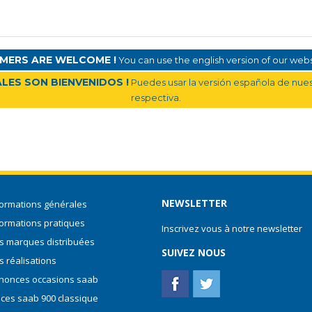
MERS ARE WELCOME !
You can use the english version of our websi
LES SON BIENVENIDOS !
Puedes usar la versión española de nuest
respectiva.
NEWSLETTER
formations générales
formations pratiques
Inscrivez vous à notre newsletter
s marques distribuées
SUIVEZ NOUS
s réalisations
nonces occasions saab
èces saab 900 classique