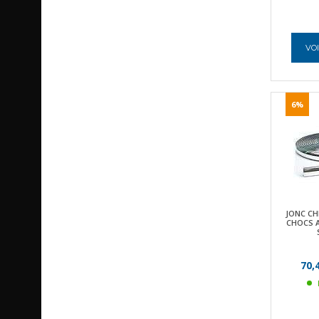
VOI
6%
JONC C
CHOCS A
70,