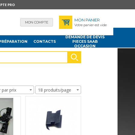
PTE PRO
MON PANIER
MON COMPTE
Votre panier est vide
DEMANDE DE DEVIS
PRÉPARATION
CONTACTS
PIECES SAAB
OCCASION
r par prix
18 produits/page