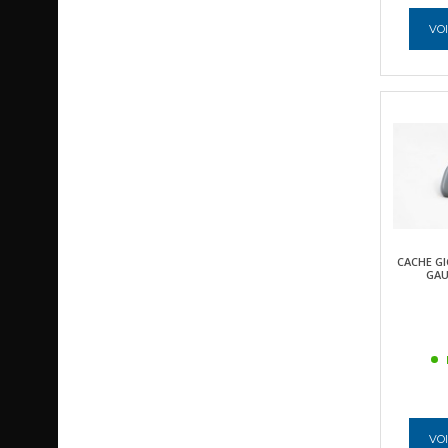
VOI
CACHE GI
GAU
VOI