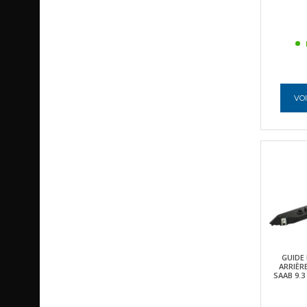
VOI
GUIDE
ARRIÈR
SAAB 9.3