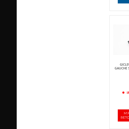
GICLE
GAUCHE S
I
M'
RETO