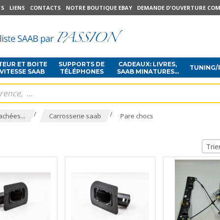
TS
LIENS
CONTACTS
NOTRE BOUTIQUE EBAY
DEMANDE D'OUVERTURE COM
EUR ET BOITE
SUPPORTS DE
CADEAUX: LIVRES,
TUNING/
 VITESSE SAAB
TÉLÉPHONES
SAAB MINATURES...
/
/
achées...
Carrosserie saab
Pare chocs
Trie