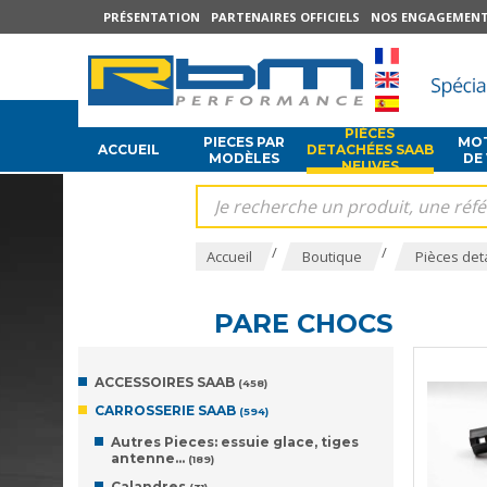
PRÉSENTATION
PARTENAIRES OFFICIELS
NOS ENGAGEMEN
PIÈCES
PIECES PAR
MOT
ACCUEIL
DETACHÉES SAAB
MODÈLES
DE
NEUVES
/
/
Accueil
Boutique
Pièces det
PARE CHOCS
ACCESSOIRES SAAB
(458)
CARROSSERIE SAAB
(594)
Autres Pieces: essuie glace, tiges
antenne…
(189)
Calandres