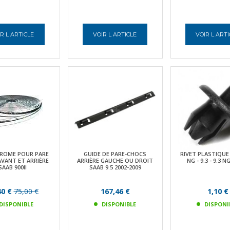
R L ARTICLE
VOIR L ARTICLE
VOIR L ART
HROME POUR PARE
GUIDE DE PARE-CHOCS
RIVET PLASTIQUE
VANT ET ARRIÈRE
ARRIÈRE GAUCHE OU DROIT
NG - 9.3 - 9.3 N
SAAB 900II
SAAB 9.5 2002-2009
40 €
75,00 €
167,46 €
1,10 €
DISPONIBLE
DISPONIBLE
DISPONI