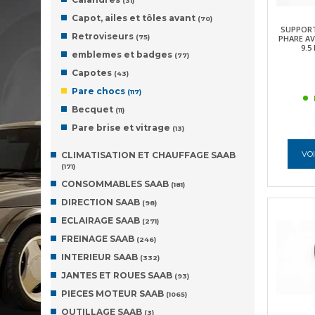
(31)
Capot, ailes et tôles avant
(70)
SUPPORT
Retroviseurs
(75)
PHARE A
9.5
emblemes et badges
(77)
Capotes
(43)
Pare chocs
(117)
Becquet
(11)
Pare brise et vitrage
(13)
VOI
CLIMATISATION ET CHAUFFAGE SAAB
(171)
CONSOMMABLES SAAB
(181)
DIRECTION SAAB
(98)
ECLAIRAGE SAAB
(271)
FREINAGE SAAB
(246)
INTERIEUR SAAB
(332)
JANTES ET ROUES SAAB
(93)
PIECES MOTEUR SAAB
(1065)
OUTILLAGE SAAB
(3)