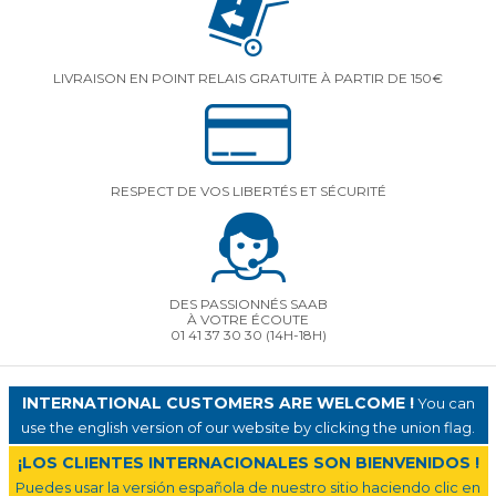
LIVRAISON EN POINT RELAIS GRATUITE À PARTIR DE 150€
RESPECT DE VOS LIBERTÉS ET SÉCURITÉ
DES PASSIONNÉS SAAB
À VOTRE ÉCOUTE
01 41 37 30 30
(14H-18H)
INTERNATIONAL CUSTOMERS ARE WELCOME !
You can
use the english version of our website by clicking the union flag.
¡LOS CLIENTES INTERNACIONALES SON BIENVENIDOS !
Puedes usar la versión española de nuestro sitio haciendo clic en