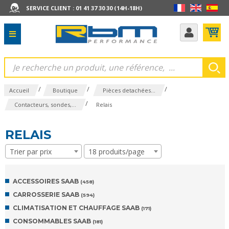
SERVICE CLIENT : 01 41 37 30 30 (14H-18H)
/
/
/
Accueil
Boutique
Pièces detachées...
/
Contacteurs, sondes,...
Relais
RELAIS
Trier par prix
18 produits/page
ACCESSOIRES SAAB
(458)
CARROSSERIE SAAB
(594)
CLIMATISATION ET CHAUFFAGE SAAB
(171)
CONSOMMABLES SAAB
(181)