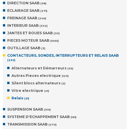
DIRECTION SAAB
(98)
ECLAIRAGE SAAB
(271)
FREINAGE SAAB
(246)
INTERIEUR SAAB
(332)
JANTES ET ROUES SAAB
(93)
PIECES MOTEUR SAAB
(1065)
OUTILLAGE SAAB
(3)
CONTACTEURS, SONDES, INTERRUPTEURS ET RELAIS SAAB
(230)
Alternateurs et Démarreurs
(35)
Autres Pieces electrique
(129)
Silent blocs alternateurs
(2)
Vitre electrique
(41)
Relais
(21)
SUSPENSION SAAB
(319)
SYSTEME D'ECHAPPEMENT SAAB
(161)
TRANSMISSION SAAB
(270)