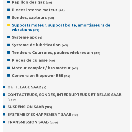
Papillon des gaz
(30)
Pieces interne moteur
(42)
Sondes, capteurs
(40)
Supports moteur, support boite, amortisseurs de
vibrations
(67)
Systeme apc
(4)
Systeme de lubrification
(43)
Tendeurs Courroies, poulies vilebrequin
(32)
Pieces de culasse
(40)
Moteur complet / bas moteur
(42)
Conversion Biopower E85
(24)
OUTILLAGE SAAB
(3)
CONTACTEURS, SONDES, INTERRUPTEURS ET RELAIS SAAB
(230)
SUSPENSION SAAB
(319)
SYSTEME D'ECHAPPEMENT SAAB
(161)
TRANSMISSION SAAB
(270)