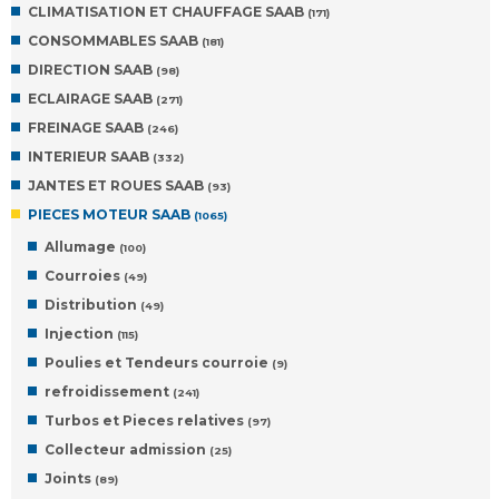
CLIMATISATION ET CHAUFFAGE SAAB
(171)
CONSOMMABLES SAAB
(181)
DIRECTION SAAB
(98)
ECLAIRAGE SAAB
(271)
FREINAGE SAAB
(246)
INTERIEUR SAAB
(332)
JANTES ET ROUES SAAB
(93)
PIECES MOTEUR SAAB
(1065)
Allumage
(100)
Courroies
(49)
Distribution
(49)
Injection
(115)
Poulies et Tendeurs courroie
(9)
refroidissement
(241)
Turbos et Pieces relatives
(97)
Collecteur admission
(25)
Joints
(89)