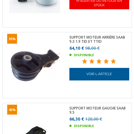
M'ALERTER DU RETOUR EN
STOCK
SUPPORT MOTEUR ARRIÈRE SAAB
35%
9.3 1.9 TID ET TTID
64,10 €
98,00 €
DISPONIBLE
VOIR L ARTICLE
SUPPORT MOTEUR GAUCHE SAAB
45%
9.5
66,30 €
120,00 €
DISPONIBLE