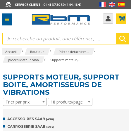
SERVICE CLIENT : 01 41 37 30 30 (14H-18H)
/
/
/
Accueil
Boutique
Pièces detachées...
/
pieces Moteur saab
Supports moteur,...
SUPPORTS MOTEUR, SUPPORT
BOITE, AMORTISSEURS DE
VIBRATIONS
Trier par prix
18 produits/page
ACCESSOIRES SAAB
(458)
CARROSSERIE SAAB
(594)