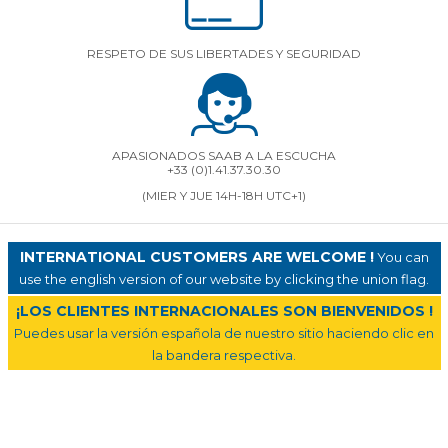
RESPETO DE SUS LIBERTADES Y SEGURIDAD
APASIONADOS SAAB A LA ESCUCHA
+33 (0)1.41.37.30.30
(MIER Y JUE 14H-18H UTC+1)
INTERNATIONAL CUSTOMERS ARE WELCOME !
You can
use the english version of our website by clicking the union flag.
¡LOS CLIENTES INTERNACIONALES SON BIENVENIDOS !
Puedes usar la versión española de nuestro sitio haciendo clic en
la bandera respectiva.