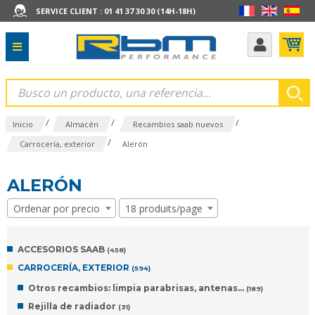
SERVICE CLIENT : 01 41 37 30 30 (14H-18H)
/
/
/
Inicio
Almacén
Recambios saab nuevos
/
Carrocería, exterior
Alerón
ALERÓN
Ordenar por precio
18 produits/page
ACCESORIOS SAAB
(458)
CARROCERÍA, EXTERIOR
(594)
Otros recambios: limpia parabrisas, antenas…
(189)
Rejilla de radiador
(31)