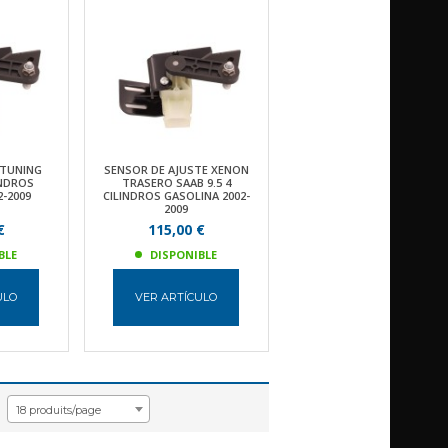
 TUNING
SENSOR DE AJUSTE XENON
INDROS
TRASERO SAAB 9.5 4
2-2009
CILINDROS GASOLINA 2002-
2009
€
115,00 €
BLE
DISPONIBLE
ULO
VER ARTÍCULO
18 produits/page