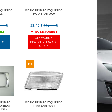
IZQUIERDO
VIDRIO DE FARO IZQUIERDO
CS
PARA SAAB 9000
,44 €
53,40 €
118,44 €
BLE
NO DISPONIBLE
ALERTARME
ULO
DISPONIBILIDAD DE
STOCK
43%
DE FARO
VIDRIO DE FARO IZQUIERDO
UIERDO
PARA SAAB 900 II
-1986