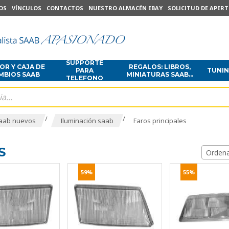
OS
VÍNCULOS
CONTACTOS
NUESTRO ALMACÉN EBAY
SOLICITUD DE APER
SUPPORTE
R Y CAJA DE
REGALOS: LIBROS,
PARA
TUNI
MBIOS SAAB
MINIATURAS SAAB...
TELEFONO
/
/
aab nuevos
Iluminación saab
Faros principales
S
Ordena
59%
55%