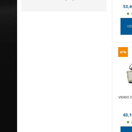
53,4
VE
41%
VIDRIO 
63,1