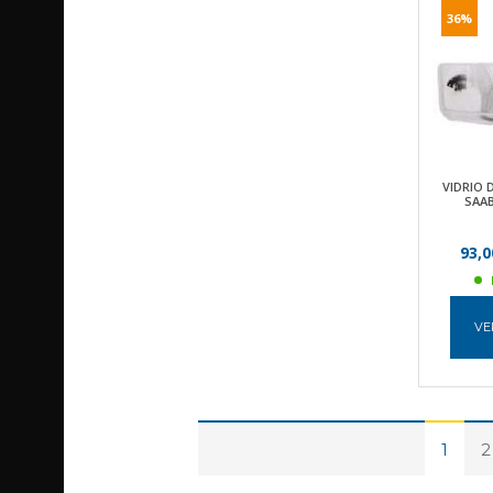
36%
VIDRIO 
SAAB
93,0
VE
1
2