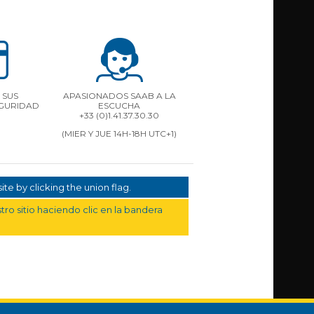
 SUS
APASIONADOS SAAB A LA
EGURIDAD
ESCUCHA
+33 (0)1.41.37.30.30
(MIER Y JUE 14H-18H UTC+1)
te by clicking the union flag.
ro sitio haciendo clic en la bandera