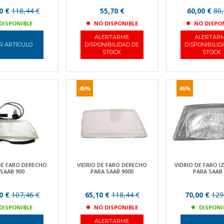
0 €
118,44 €
55,70 €
60,00 €
80,
DISPONIBLE
NO DISPONIBLE
NO DISPO
ALERTARME
ALERTAR
R ARTÍCULO
DISPONIBILIDAD DE
DISPONIBILID
STOCK
STOCK
45%
46%
DE FARO DERECHO
VIDRIO DE FARO DERECHO
VIDRIO DE FARO 
SAAB 900
PARA SAAB 9000
PARA SAAB 
0 €
107,46 €
65,10 €
118,44 €
70,00 €
129
DISPONIBLE
NO DISPONIBLE
DISPONI
ALERTARME