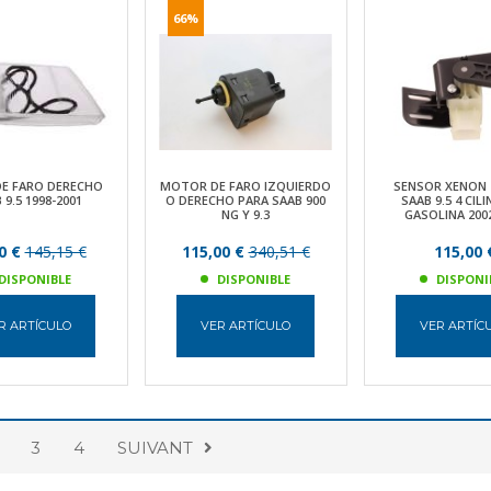
66%
DE FARO DERECHO
MOTOR DE FARO IZQUIERDO
SENSOR XENON
 9.5 1998-2001
O DERECHO PARA SAAB 900
SAAB 9.5 4 CIL
NG Y 9.3
GASOLINA 200
0 €
145,15 €
115,00 €
340,51 €
115,00 
DISPONIBLE
DISPONIBLE
DISPONI
R ARTÍCULO
VER ARTÍCULO
VER ARTÍC
3
4
SUIVANT