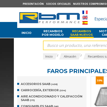
PRESENTACIÓN
SOCIOS OFICIALES
NUESTROS COMPROMIS
RECAMBIOS
RECAMBIOS
MOTO
INICIO
POR MODELO
SAAB NUEVOS
CA
/
/
Inicio
Almacén
Recambios s
FAROS PRINCIPALE
59%
ACCESORIOS SAAB
(458)
CARROCERÍA, EXTERIOR
(594)
AIRE ACONDICIONADO Y CALEFACCIÓN
SAAB
(171)
CONSUMIBLES SAAB
(181)