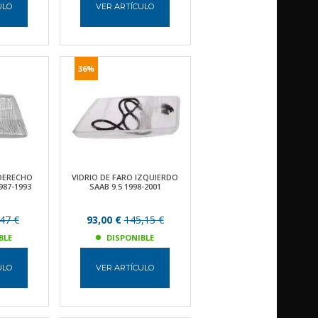
ULO
VER ARTÍCULO
36%
 DERECHO
VIDRIO DE FARO IZQUIERDO
987-1993
SAAB 9.5 1998-2001
47 €
93,00 €
145,15 €
BLE
DISPONIBLE
ULO
VER ARTÍCULO