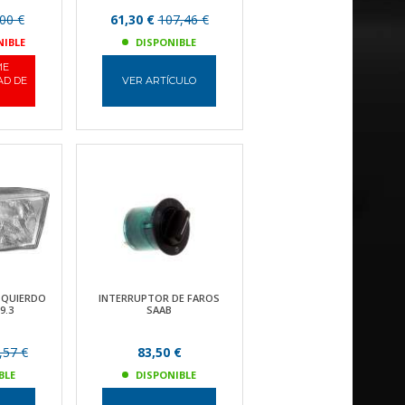
00 €
61,30 €
107,46 €
NIBLE
DISPONIBLE
ME
AD DE
VER ARTÍCULO
IZQUIERDO
INTERRUPTOR DE FAROS
9.3
SAAB
,57 €
83,50 €
BLE
DISPONIBLE