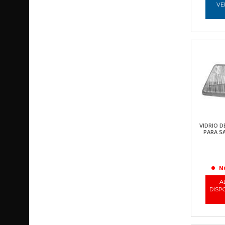
VE
VIDRIO D
PARA SA
N
A
DISP