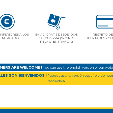
INFERIORES A LOS
ENVÍO GRATIS DESDE 100€
RESPETO DE
L MERCADO
DE COMPRA ("POINTS
LIBERTADES Y S
RELAIS" EN FRANCIA)
MERS ARE WELCOME !
You can use the english version of our websi
LES SON BIENVENIDOS !
Puedes usar la versión española de nuest
respectiva.