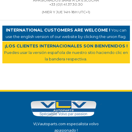
APASIONADOS SAAB A LA ESCUCHA
+33 (0)1.41.37.30.30
(MIER Y JUE 14H-18H UTC+1)
INTERNATIONAL CUSTOMERS ARE WELCOME !
You can
use the english version of our website by clicking the union flag.
¡LOS CLIENTES INTERNACIONALES SON BIENVENIDOS !
Puedes usar la versión española de nuestro sitio haciendo clic en
la bandera respectiva.
VLVautoparts.com especialista volvo
apasionado !