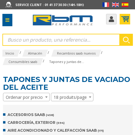
SERVICE CLIENT : 01 41 37 30 30 (14H-18H)
/
/
/
Inicio
Almacén
Recambios saab nuevos
/
Consumibles saab
Tapones y juntas de...
TAPONES Y JUNTAS DE VACIADO
DEL ACEITE
Ordenar por precio
18 produits/page
ACCESORIOS SAAB
(458)
CARROCERÍA, EXTERIOR
(594)
AIRE ACONDICIONADO Y CALEFACCIÓN SAAB
(171)