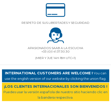
RESPETO DE SUS LIBERTADES Y SEGURIDAD
APASIONADOS SAAB A LA ESCUCHA
+33 (0)1.41.37.30.30
(MIER Y JUE 14H-18H UTC+1)
INTERNATIONAL CUSTOMERS ARE WELCOME !
You can
use the english version of our website by clicking the union flag.
¡LOS CLIENTES INTERNACIONALES SON BIENVENIDOS !
Puedes usar la versión española de nuestro sitio haciendo clic en
la bandera respectiva.