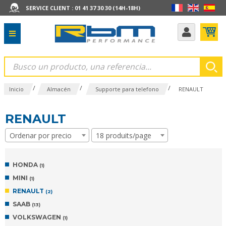
SERVICE CLIENT : 01 41 37 30 30 (14H-18H)
/
/
/
Inicio
Almacén
Supporte para telefono
RENAULT
RENAULT
Ordenar por precio
18 produits/page
HONDA
(1)
MINI
(1)
RENAULT
(2)
SAAB
(13)
VOLKSWAGEN
(1)