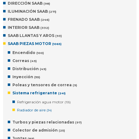
DIRECCIÓN SAAB
(98)
ILUMINACIÓN SAAB
(271)
FRENADO SAAB
(246)
INTERIOR SAAB
(332)
SAAB LLANTAS Y AROS
(93)
SAAB PIEZAS MOTOR
(1065)
Encendido
(100)
Correas
(49)
Distribución
(49)
Inyección
(115)
Poleas y tensores de correa
(9)
Sistema refrigerante
(241)
Refrigeración agua motor
(195)
Radiador de aire
(34)
Turbos y piezas relacionadas
(97)
Colector de admisión
(25)
Juntas
(89)