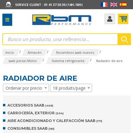
SERVICE CLIENT : 01 41 37 30 30 (14H-18H)
/
/
/
Inicio
Almacén
Recambios saab nuevos
/
/
saab piezas Motor
Sistema refrigerante
Radiador de aire
RADIADOR DE AIRE
Ordenar por precio
18 produits/page
ACCESORIOS SAAB
(458)
CARROCERÍA, EXTERIOR
(594)
AIRE ACONDICIONADO Y CALEFACCIÓN SAAB
(171)
CONSUMIBLES SAAB
(181)