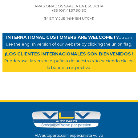
APASIONADOS SAAB A LA ESCUCHA
+33 (0)1.41.37.30.30
(MIER Y JUE 14H-18H UTC+1)
INTERNATIONAL CUSTOMERS ARE WELCOME !
You can
use the english version of our website by clicking the union flag.
¡LOS CLIENTES INTERNACIONALES SON BIENVENIDOS !
Puedes usar la versión española de nuestro sitio haciendo clic en
la bandera respectiva.
VLVautoparts.com especialista volvo