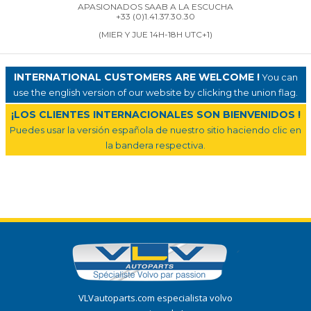
APASIONADOS SAAB A LA ESCUCHA
+33 (0)1.41.37.30.30
(MIER Y JUE 14H-18H UTC+1)
INTERNATIONAL CUSTOMERS ARE WELCOME !
You can
use the english version of our website by clicking the union flag.
¡LOS CLIENTES INTERNACIONALES SON BIENVENIDOS !
Puedes usar la versión española de nuestro sitio haciendo clic en
la bandera respectiva.
VLVautoparts.com especialista volvo