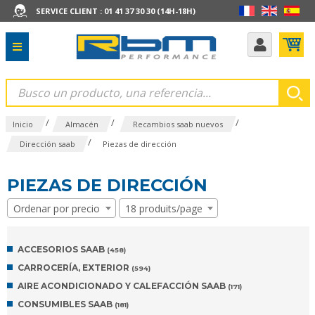
SERVICE CLIENT : 01 41 37 30 30 (14H-18H)
/
/
/
Inicio
Almacén
Recambios saab nuevos
/
Dirección saab
Piezas de dirección
PIEZAS DE DIRECCIÓN
Ordenar por precio
18 produits/page
ACCESORIOS SAAB
(458)
CARROCERÍA, EXTERIOR
(594)
AIRE ACONDICIONADO Y CALEFACCIÓN SAAB
(171)
CONSUMIBLES SAAB
(181)