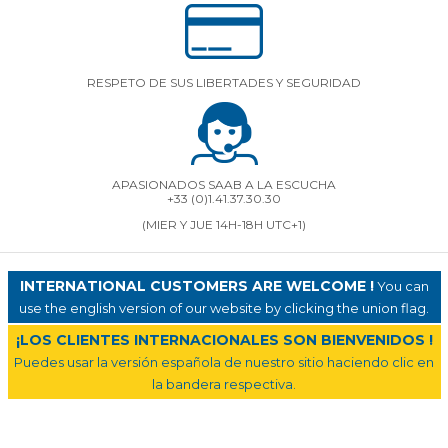
RESPETO DE SUS LIBERTADES Y SEGURIDAD
APASIONADOS SAAB A LA ESCUCHA
+33 (0)1.41.37.30.30
(MIER Y JUE 14H-18H UTC+1)
INTERNATIONAL CUSTOMERS ARE WELCOME !
You can
use the english version of our website by clicking the union flag.
¡LOS CLIENTES INTERNACIONALES SON BIENVENIDOS !
Puedes usar la versión española de nuestro sitio haciendo clic en
la bandera respectiva.