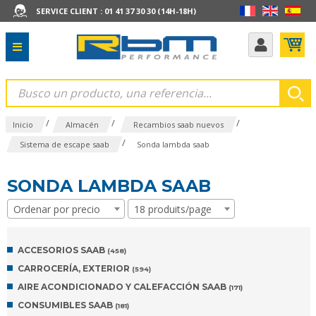
SERVICE CLIENT : 01 41 37 30 30 (14H-18H)
/
/
/
Inicio
Almacén
Recambios saab nuevos
/
Sistema de escape saab
Sonda lambda saab
SONDA LAMBDA SAAB
Ordenar por precio
18 produits/page
ACCESORIOS SAAB
(458)
CARROCERÍA, EXTERIOR
(594)
AIRE ACONDICIONADO Y CALEFACCIÓN SAAB
(171)
CONSUMIBLES SAAB
(181)