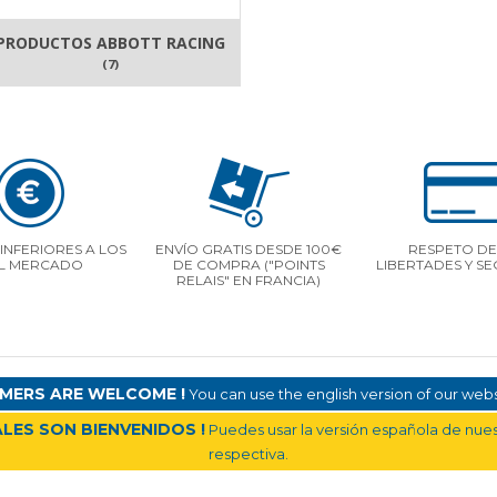
PRODUCTOS ABBOTT RACING
(7)
INFERIORES A LOS
ENVÍO GRATIS DESDE 100€
RESPETO DE
L MERCADO
DE COMPRA ("POINTS
LIBERTADES Y S
RELAIS" EN FRANCIA)
MERS ARE WELCOME !
You can use the english version of our websi
LES SON BIENVENIDOS !
Puedes usar la versión española de nuest
respectiva.