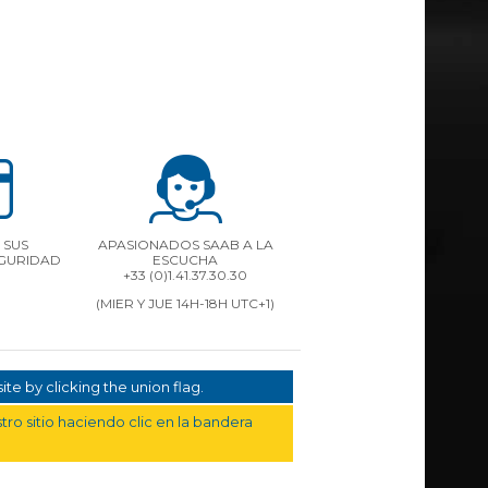
 SUS
APASIONADOS SAAB A LA
EGURIDAD
ESCUCHA
+33 (0)1.41.37.30.30
(MIER Y JUE 14H-18H UTC+1)
te by clicking the union flag.
ro sitio haciendo clic en la bandera