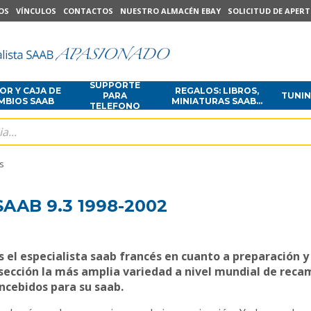
OS
VÍNCULOS
CONTACTOS
NUESTRO ALMACÉN EBAY
SOLICITUD DE APER
SUPPORTE
R Y CAJA DE
REGALOS: LIBROS,
PARA
TUNI
MBIOS SAAB
MINIATURAS SAAB...
TELEFONO
s
AAB 9.3 1998-2002
el especialista saab francés en cuanto a preparación y
sección la más amplia variedad a nivel mundial de recam
ncebidos para su saab.