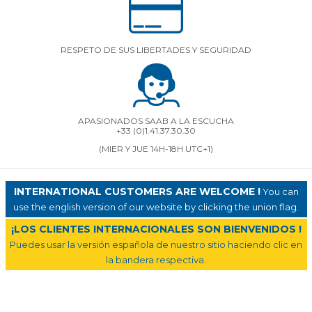
RESPETO DE SUS LIBERTADES Y SEGURIDAD
APASIONADOS SAAB A LA ESCUCHA
+33 (0)1.41.37.30.30
(MIER Y JUE 14H-18H UTC+1)
INTERNATIONAL CUSTOMERS ARE WELCOME !
You can
use the english version of our website by clicking the union flag.
¡LOS CLIENTES INTERNACIONALES SON BIENVENIDOS !
Puedes usar la versión española de nuestro sitio haciendo clic en
la bandera respectiva.