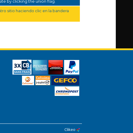
te by clicking the union flag.
ro sitio haciendo clic en la bandera
Clikeo