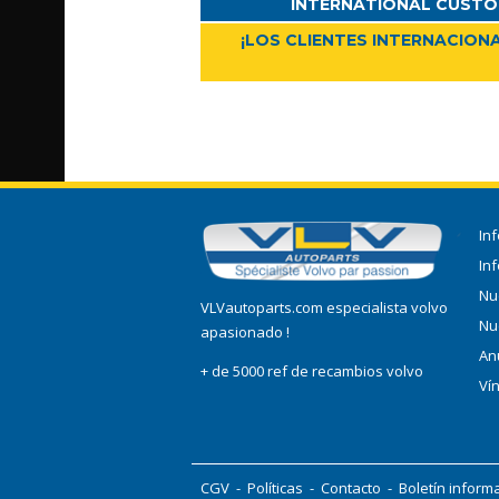
INTERNATIONAL CUSTO
¡LOS CLIENTES INTERNACIONA
In
In
Nu
VLVautoparts.com especialista volvo
Nu
apasionado !
An
+ de 5000 ref de recambios volvo
Ví
CGV
-
Políticas
-
Contacto
-
Boletín inform