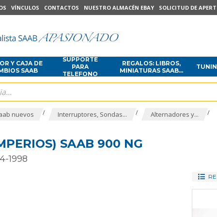
OS
VÍNCULOS
CONTACTOS
NUESTRO ALMACÉN EBAY
SOLICITUD DE APER
SUPPORTE
R Y CAJA DE
REGALOS: LIBROS,
PARA
TUNI
MBIOS SAAB
MINIATURAS SAAB...
TELEFONO
/
/
/
aab nuevos
Interruptores, Sondas...
Alternadores y...
MPERIOS) SAAB 900 NG
4-1998
RE