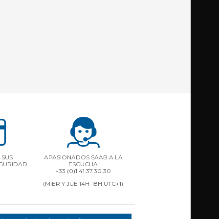
 SUS
APASIONADOS SAAB A LA
EGURIDAD
ESCUCHA
+33 (0)1.41.37.30.30
(MIER Y JUE 14H-18H UTC+1)