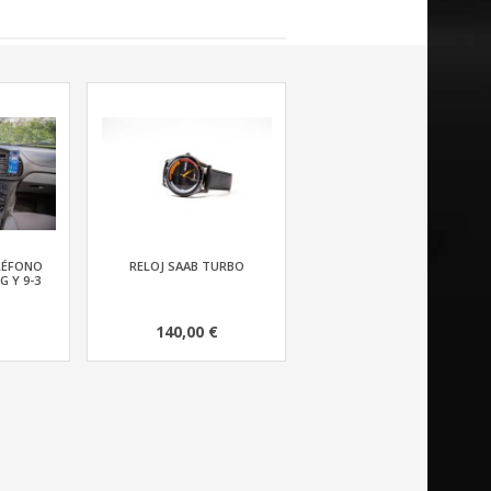
LÉFONO
RELOJ SAAB TURBO
G Y 9-3
140,00 €