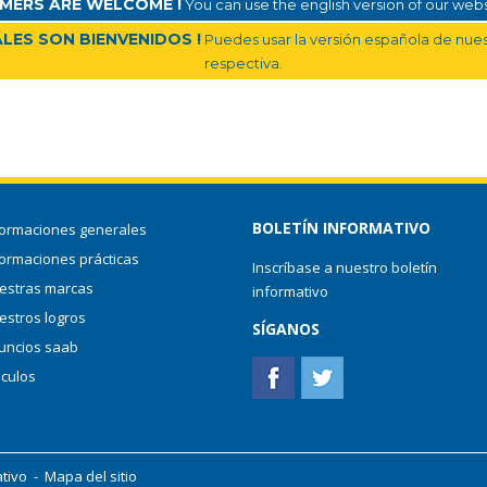
MERS ARE WELCOME !
You can use the english version of our websi
LES SON BIENVENIDOS !
Puedes usar la versión española de nuest
respectiva.
BOLETÍN INFORMATIVO
formaciones generales
formaciones prácticas
Inscríbase a nuestro boletín
estras marcas
informativo
estros logros
SÍGANOS
uncios saab
nculos
ativo
-
Mapa del sitio