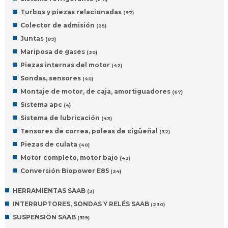
Turbos y piezas relacionadas
(97)
Colector de admisión
(25)
Juntas
(89)
Mariposa de gases
(30)
Piezas internas del motor
(42)
Sondas, sensores
(40)
Montaje de motor, de caja, amortiguadores
(67)
Sistema apc
(4)
Sistema de lubricación
(43)
Tensores de correa, poleas de cigüeñal
(32)
Piezas de culata
(40)
Motor completo, motor bajo
(42)
Conversión Biopower E85
(24)
HERRAMIENTAS SAAB
(3)
INTERRUPTORES, SONDAS Y RELÉS SAAB
(230)
SUSPENSIÓN SAAB
(319)