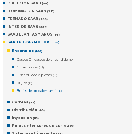
DIRECCIÓN SAAB
(98)
ILUMINACIÓN SAAB
(271)
FRENADO SAAB
(246)
INTERIOR SAAB
(332)
SAAB LLANTAS Y AROS
(93)
SAAB PIEZAS MOTOR
(1065)
Encendido
(100)
Casete DI, casete de encendido
(10)
Otras piezas
(46)
Distribuidor y piezas
(19)
Bujías
(19)
Bujías de precalentamiento
(11)
Correas
(49)
Distribución
(49)
Inyección
(115)
Poleas y tensores de correa
(9)
Sistema refrigerante
(241)