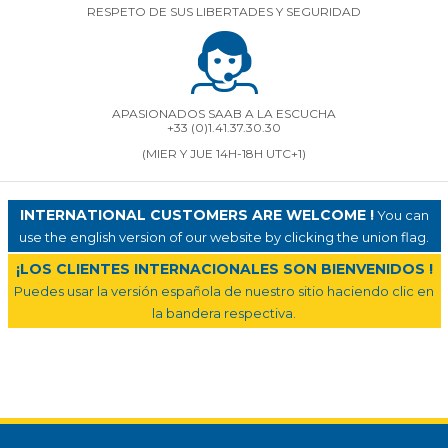
RESPETO DE SUS LIBERTADES Y SEGURIDAD
APASIONADOS SAAB A LA ESCUCHA
+33 (0)1.41.37.30.30
(MIER Y JUE 14H-18H UTC+1)
INTERNATIONAL CUSTOMERS ARE WELCOME !
You can
use the english version of our website by clicking the union flag.
¡LOS CLIENTES INTERNACIONALES SON BIENVENIDOS !
Puedes usar la versión española de nuestro sitio haciendo clic en
la bandera respectiva.