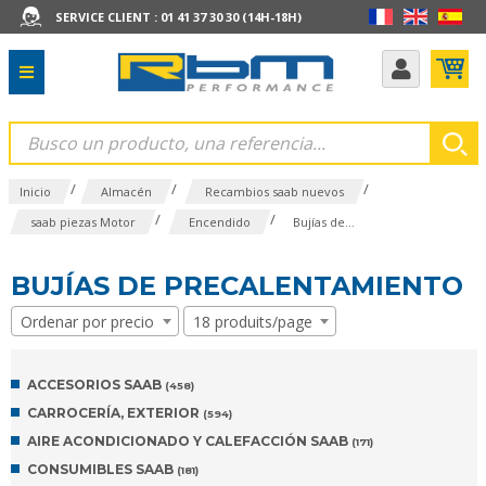
SERVICE CLIENT : 01 41 37 30 30 (14H-18H)
/
/
/
Inicio
Almacén
Recambios saab nuevos
/
/
saab piezas Motor
Encendido
Bujías de...
BUJÍAS DE PRECALENTAMIENTO
Ordenar por precio
18 produits/page
ACCESORIOS SAAB
(458)
CARROCERÍA, EXTERIOR
(594)
AIRE ACONDICIONADO Y CALEFACCIÓN SAAB
(171)
CONSUMIBLES SAAB
(181)