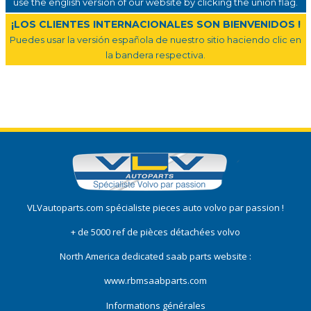
use the english version of our website by clicking the union flag.
¡LOS CLIENTES INTERNACIONALES SON BIENVENIDOS !
Puedes usar la versión española de nuestro sitio haciendo clic en
la bandera respectiva.
VLVautoparts.com
spécialiste pieces auto volvo
par passion !
+ de 5000 ref de pièces détachées volvo
North America dedicated saab parts website :
www.rbmsaabparts.com
Informations générales