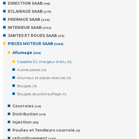
DIRECTION SAAB
(98)
ECLAIRAGE SAAB
(271)
FREINAGE SAAB
(246)
INTERIEUR SAAB
(332)
JANTES ET ROUES SAAB
(93)
PIECES MOTEUR SAAB
(1065)
Allumage
(100)
Cassette DI, chargeur d'allu
(10)
Autres pieces
(46)
Allumeur et pièces relatives
(19)
Bougies
(19)
Bougies de préchauffage
(11)
Courroies
(49)
Distribution
(49)
Injection
(115)
Poulies et Tendeurs courroie
(9)
refroidissement
(241)