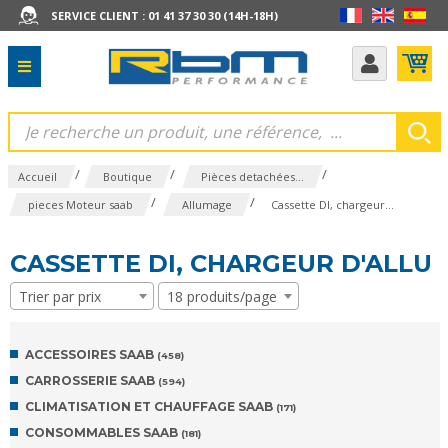
SERVICE CLIENT : 01 41 37 30 30 (14H-18H)
/
/
/
Accueil
Boutique
Pièces detachées...
/
/
pieces Moteur saab
Allumage
Cassette DI, chargeur...
CASSETTE DI, CHARGEUR D'ALLU
Trier par prix
18 produits/page
ACCESSOIRES SAAB
(458)
CARROSSERIE SAAB
(594)
CLIMATISATION ET CHAUFFAGE SAAB
(171)
CONSOMMABLES SAAB
(181)