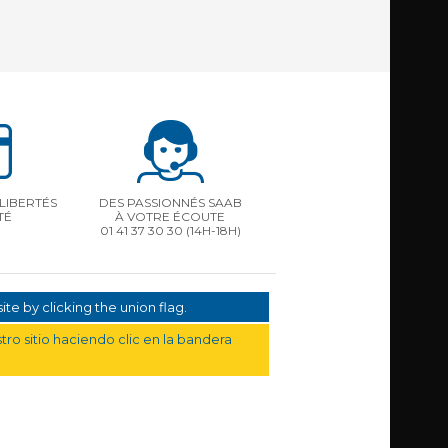
LIBERTÉS
DES PASSIONNÉS SAAB
TÉ
À VOTRE ÉCOUTE
01 41 37 30 30
(14H-18H)
te by clicking the union flag.
ro sitio haciendo clic en la bandera