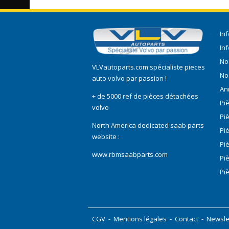
In
In
No
VLVautoparts.com
spécialiste pieces
No
auto volvo
par passion !
An
+ de 5000 ref de pièces détachées
Pi
volvo
Pi
North America dedicated saab parts
Pi
website :
Pi
www.rbmsaabparts.com
Pi
Pi
CGV
-
Mentions légales
-
Contact
-
Newsle