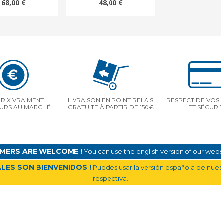
68,00 €
48,00 €
PRIX VRAIMENT
LIVRAISON EN POINT RELAIS
RESPECT DE VOS 
EURS AU MARCHÉ
GRATUITE À PARTIR DE 150€
ET SÉCURI
MERS ARE WELCOME !
You can use the english version of our websi
LES SON BIENVENIDOS !
Puedes usar la versión española de nuest
respectiva.