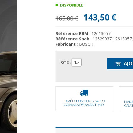
DISPONIBLE
143,50 €
165,00 €
Référence RBM
: 12613057
Référence Saab
: 12629037,12613057
Fabricant
: BOSCH
1
QTE :
AJO
EXPÉDITION SOUS 24H SI
LIVR
COMMANDE AVANT MIDI
GRAT