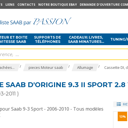
TS
LIENS
CONTACTS
NOTRE BOUTIQUE EBAY
DEMANDE D'OUVERTURE COM
EUR ET BOITE
SUPPORTS DE
CADEAUX: LIVRES,
TUNING/
 VITESSE SAAB
TÉLÉPHONES
SAAB MINATURES...
/
/
/
achées...
pieces Moteur saab
Allumage
Cassette DI, c
 SAAB D'ORIGINE 9.3 II SPORT 2.
3-2011 )
RE
 pour
Saab 9-3 Sport - 2006-2010 - Tous modèles
X
13%