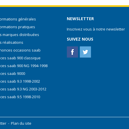
NEWSLETTER
formations générales
formations pratiques
Inscrivez vous à notre newsletter
s marques distribuées
SUIVEZ NOUS
s réalisations
nonces occasions saab
èces saab 900 classique
èces saab 900 NG 1994-1998
èces saab 9000
èces saab 9.3 1998-2002
èces saab 9.3 NG 2003-2012
èces saab 9.5 1998-2010
tter
-
Plan du site