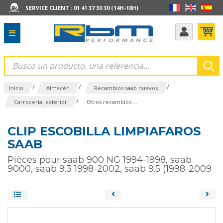
SERVICE CLIENT : 01 41 37 30 30 (14H-18H)
/
/
/
Inicio
Almacén
Recambios saab nuevos
/
Carrocería, exterior
Otros recambios:...
CLIP ESCOBILLA LIMPIAFAROS
SAAB
Pièces pour saab 900 NG 1994-1998, saab
9000, saab 9.3 1998-2002, saab 9.5 (1998-2009