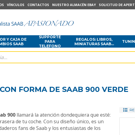
OS
VÍNCULOS
CONTACTOS
NUESTRO ALMACÉN EBAY
SOLICITUD DE APER
SUPPORTE
R Y CAJA DE
REGALOS: LIBROS,
PARA
TUNI
MBIOS SAAB
MINIATURAS SAAB...
TELEFONO
 CON FORMA DE SAAB 900 VERDE
RE
ab 900
llamará la atención dondequiera que esté:
trasera de tu coche. Con su diseño único, es un
daderos fans de Saab y los entusiastas de los