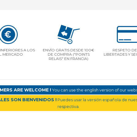
INFERIORES A LOS
ENVÍO GRATIS DESDE 100€
RESPETO DE
L MERCADO
DE COMPRA ("POINTS
LIBERTADES Y S
RELAIS" EN FRANCIA)
MERS ARE WELCOME !
You can use the english version of our websi
LES SON BIENVENIDOS !
Puedes usar la versión española de nuest
respectiva.