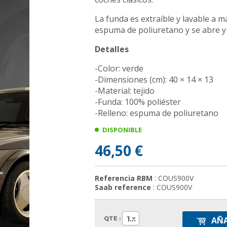
La funda es extraíble y lavable a m
espuma de poliuretano y se abre y
Detalles
-Color: verde
-Dimensiones (cm): 40 × 14 × 13
-Material: tejido
-Funda: 100% poliéster
-Relleno: espuma de poliuretano
DISPONIBLE
46,50 €
Referencia RBM
: COUS900V
Saab reference
: COUS900V
1
QTE :
AÑA