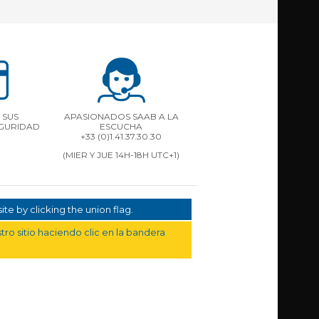
 SUS
APASIONADOS SAAB A LA
EGURIDAD
ESCUCHA
+33 (0)1.41.37.30.30
(MIER Y JUE 14H-18H UTC+1)
te by clicking the union flag.
ro sitio haciendo clic en la bandera