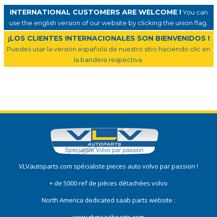
INTERNATIONAL CUSTOMERS ARE WELCOME !
You can
use the english version of our website by clicking the union flag.
¡LOS CLIENTES INTERNACIONALES SON BIENVENIDOS !
Puedes usar la versión española de nuestro sitio haciendo clic en
la bandera respectiva.
VLVautoparts.com
spécialiste pieces auto volvo
par passion !
+ de 5000 ref de pièces détachées volvo
North America dedicated saab parts website :
www.rbmsaabparts.com