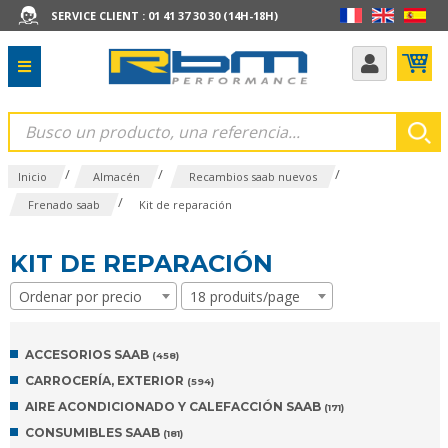
SERVICE CLIENT : 01 41 37 30 30 (14H-18H)
/
/
/
Inicio
Almacén
Recambios saab nuevos
/
Frenado saab
Kit de reparación
KIT DE REPARACIÓN
Ordenar por precio
18 produits/page
ACCESORIOS SAAB
(458)
CARROCERÍA, EXTERIOR
(594)
AIRE ACONDICIONADO Y CALEFACCIÓN SAAB
(171)
CONSUMIBLES SAAB
(181)