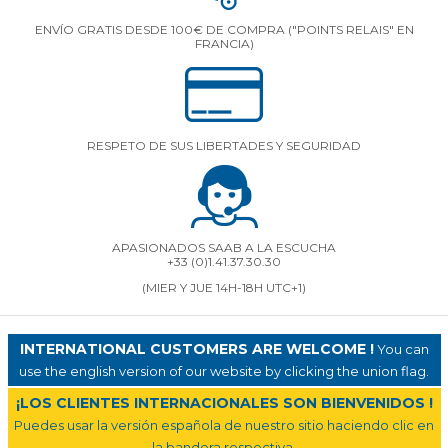
ENVÍO GRATIS DESDE 100€ DE COMPRA ("POINTS RELAIS" EN
FRANCIA)
RESPETO DE SUS LIBERTADES Y SEGURIDAD
APASIONADOS SAAB A LA ESCUCHA
+33 (0)1.41.37.30.30
(MIER Y JUE 14H-18H UTC+1)
INTERNATIONAL CUSTOMERS ARE WELCOME !
You can
use the english version of our website by clicking the union flag.
¡LOS CLIENTES INTERNACIONALES SON BIENVENIDOS !
Puedes usar la versión española de nuestro sitio haciendo clic en
la bandera respectiva.