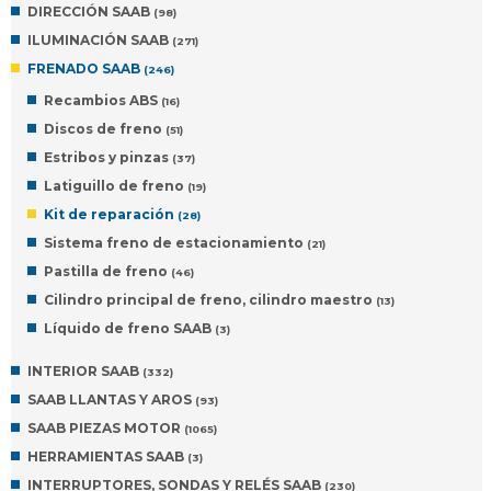
DIRECCIÓN SAAB
(98)
ILUMINACIÓN SAAB
(271)
FRENADO SAAB
(246)
Recambios ABS
(16)
Discos de freno
(51)
Estribos y pinzas
(37)
Latiguillo de freno
(19)
Kit de reparación
(28)
Sistema freno de estacionamiento
(21)
Pastilla de freno
(46)
Cilindro principal de freno, cilindro maestro
(13)
Líquido de freno SAAB
(3)
INTERIOR SAAB
(332)
SAAB LLANTAS Y AROS
(93)
SAAB PIEZAS MOTOR
(1065)
HERRAMIENTAS SAAB
(3)
INTERRUPTORES, SONDAS Y RELÉS SAAB
(230)