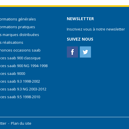
NEWSLETTER
formations générales
formations pratiques
Inscrivez vous à notre newsletter
s marques distribuées
SUIVEZ NOUS
s réalisations
nonces occasions saab
èces saab 900 classique
èces saab 900 NG 1994-1998
èces saab 9000
èces saab 9.3 1998-2002
èces saab 9.3 NG 2003-2012
èces saab 9.5 1998-2010
tter
-
Plan du site