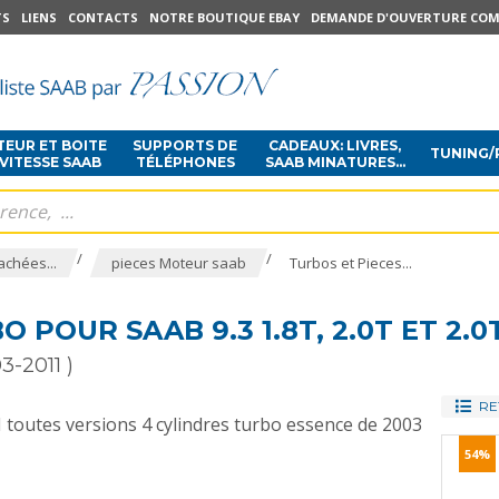
TS
LIENS
CONTACTS
NOTRE BOUTIQUE EBAY
DEMANDE D'OUVERTURE COM
EUR ET BOITE
SUPPORTS DE
CADEAUX: LIVRES,
TUNING/
 VITESSE SAAB
TÉLÉPHONES
SAAB MINATURES...
/
/
achées...
pieces Moteur saab
Turbos et Pieces...
O POUR SAAB 9.3 1.8T, 2.0T ET 2.0
3-2011 )
RE
I toutes versions 4 cylindres turbo essence de 2003
54%