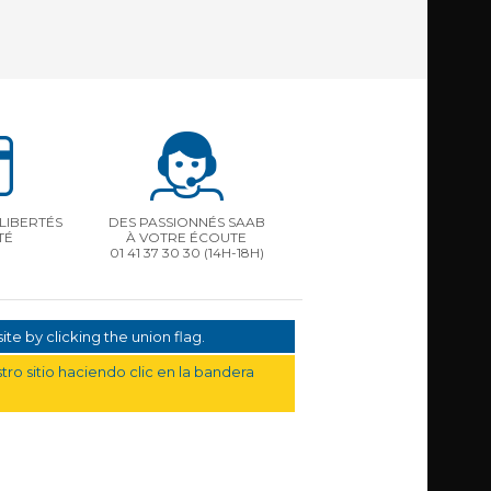
LIBERTÉS
DES PASSIONNÉS SAAB
TÉ
À VOTRE ÉCOUTE
01 41 37 30 30
(14H-18H)
te by clicking the union flag.
ro sitio haciendo clic en la bandera