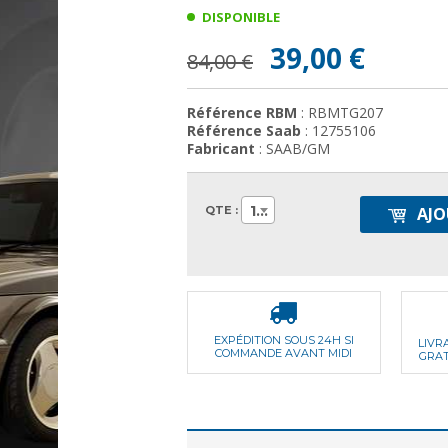
DISPONIBLE
39,00 €
84,00 €
Référence RBM
: RBMTG207
Référence Saab
: 12755106
Fabricant
: SAAB/GM
1
QTE :
AJO
EXPÉDITION SOUS 24H SI
LIVR
COMMANDE AVANT MIDI
GRAT