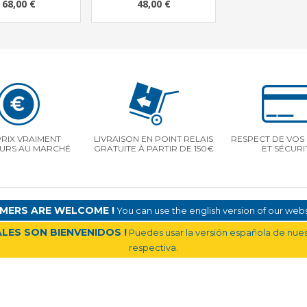
68,00 €
48,00 €
PRIX VRAIMENT
LIVRAISON EN POINT RELAIS
RESPECT DE VOS 
EURS AU MARCHÉ
GRATUITE À PARTIR DE 150€
ET SÉCURI
MERS ARE WELCOME !
You can use the english version of our websi
LES SON BIENVENIDOS !
Puedes usar la versión española de nuest
respectiva.