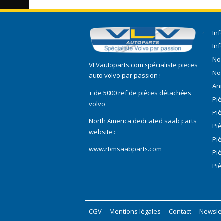
In
In
No
VLVautoparts.com
spécialiste pieces
No
auto volvo
par passion !
An
+ de 5000 ref de pièces détachées
Pi
volvo
Pi
North America dedicated saab parts
Pi
website :
Pi
www.rbmsaabparts.com
Pi
Pi
CGV
-
Mentions légales
-
Contact
-
Newsle