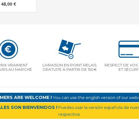
48,00 €
PRIX VRAIMENT
LIVRAISON EN POINT RELAIS
RESPECT DE VOS 
EURS AU MARCHÉ
GRATUITE À PARTIR DE 150€
ET SÉCURI
MERS ARE WELCOME !
You can use the english version of our websi
LES SON BIENVENIDOS !
Puedes usar la versión española de nuest
respectiva.