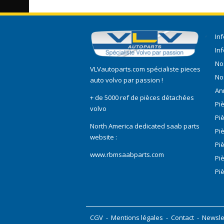
In
In
No
VLVautoparts.com
spécialiste pieces
No
auto volvo
par passion !
An
+ de 5000 ref de pièces détachées
Pi
volvo
Pi
North America dedicated saab parts
Pi
website :
Pi
www.rbmsaabparts.com
Pi
Pi
CGV
-
Mentions légales
-
Contact
-
Newsle