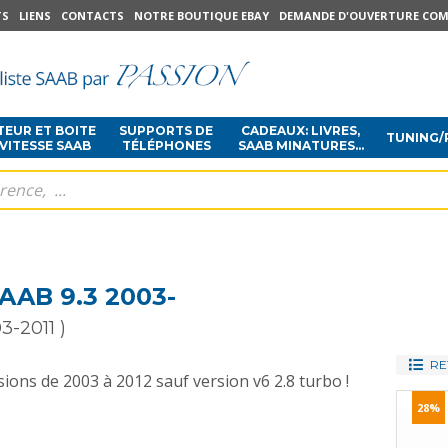
TS
LIENS
CONTACTS
NOTRE BOUTIQUE EBAY
DEMANDE D'OUVERTURE COM
EUR ET BOITE
SUPPORTS DE
CADEAUX: LIVRES,
TUNING/
 VITESSE SAAB
TÉLÉPHONES
SAAB MINATURES...
AAB 9.3 2003-
3-2011 )
RE
sions de 2003 à 2012 sauf version v6 2.8 turbo !
28%