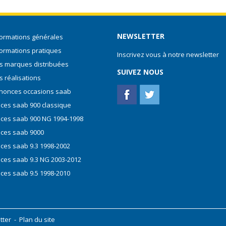
NEWSLETTER
formations générales
formations pratiques
Inscrivez vous à notre newsletter
s marques distribuées
SUIVEZ NOUS
s réalisations
nonces occasions saab
èces saab 900 classique
èces saab 900 NG 1994-1998
èces saab 9000
èces saab 9.3 1998-2002
èces saab 9.3 NG 2003-2012
èces saab 9.5 1998-2010
tter
-
Plan du site