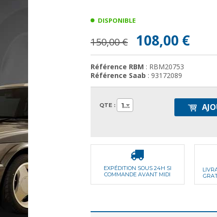
DISPONIBLE
108,00 €
150,00 €
Référence RBM
: RBM20753
Référence Saab
: 93172089
1
QTE :
AJO
EXPÉDITION SOUS 24H SI
LIVR
COMMANDE AVANT MIDI
GRAT