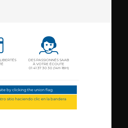
LIBERTÉS
DES PASSIONNÉS SAAB
TÉ
À VOTRE ÉCOUTE
01 41 37 30 30
(14H-18H)
te by clicking the union flag.
ro sitio haciendo clic en la bandera