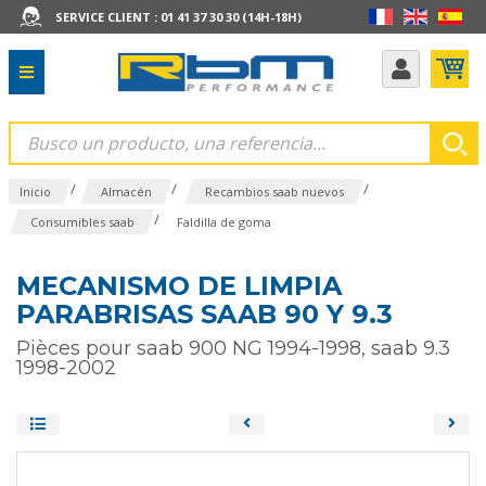
SERVICE CLIENT : 01 41 37 30 30 (14H-18H)
/
/
/
Inicio
Almacén
Recambios saab nuevos
/
Consumibles saab
Faldilla de goma
MECANISMO DE LIMPIA
PARABRISAS SAAB 90 Y 9.3
Pièces pour saab 900 NG 1994-1998, saab 9.3
1998-2002