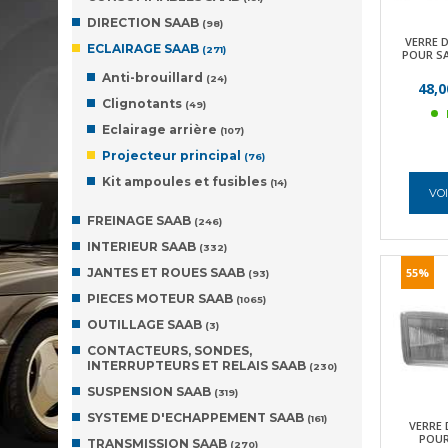
DIRECTION SAAB
(98)
VERRE 
ECLAIRAGE SAAB
(271)
POUR SA
Anti-brouillard
(24)
48,0
Clignotants
(49)
Eclairage arrière
(107)
Projecteur principal
(76)
Kit ampoules et fusibles
(14)
VOI
FREINAGE SAAB
(246)
INTERIEUR SAAB
(332)
JANTES ET ROUES SAAB
55%
(93)
PIECES MOTEUR SAAB
(1065)
OUTILLAGE SAAB
(3)
CONTACTEURS, SONDES,
INTERRUPTEURS ET RELAIS SAAB
(230)
SUSPENSION SAAB
(319)
SYSTEME D'ECHAPPEMENT SAAB
(161)
VERRE 
POUR
TRANSMISSION SAAB
(270)