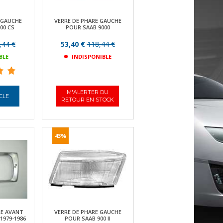
 GAUCHE
VERRE DE PHARE GAUCHE
00 CS
POUR SAAB 9000
,44 €
53,40 €
118,44 €
BLE
INDISPONIBLE
M'ALERTER DU
ICLE
RETOUR EN STOCK
43%
RE AVANT
VERRE DE PHARE GAUCHE
1979-1986
POUR SAAB 900 II