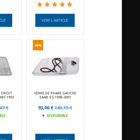
ICLE
VOIR L ARTICLE
36%
E DROIT
VERRE DE PHARE GAUCHE
987-1993
SAAB 9.5 1998-2001
47 €
93,00 €
145,15 €
BLE
DISPONIBLE