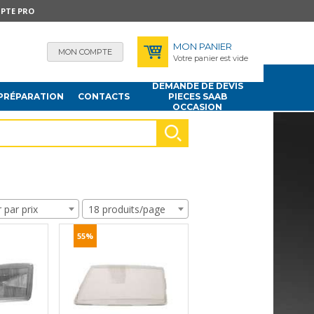
PTE PRO
MON PANIER
MON COMPTE
Votre panier est vide
DEMANDE DE DEVIS
PRÉPARATION
CONTACTS
PIECES SAAB
OCCASION
r par prix
18 produits/page
55%