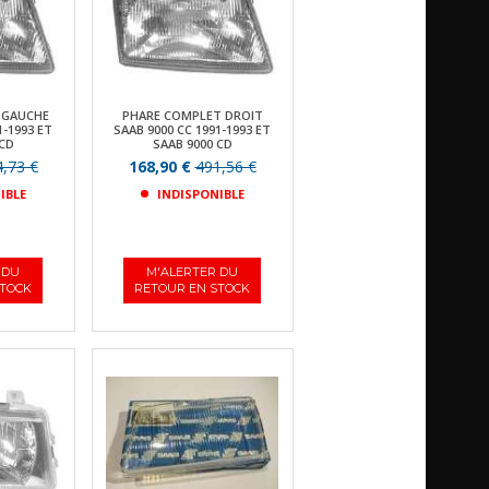
 GAUCHE
PHARE COMPLET DROIT
1-1993 ET
SAAB 9000 CC 1991-1993 ET
 CD
SAAB 9000 CD
,73 €
168,90 €
491,56 €
IBLE
INDISPONIBLE
 DU
M'ALERTER DU
STOCK
RETOUR EN STOCK