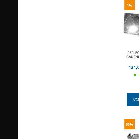
1%
REFLE
GAUCHE
131,
VOI
55%