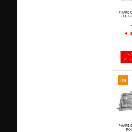
PHARE 
SAAB 9
I
M'
RETO
47%
PHARE 
POU