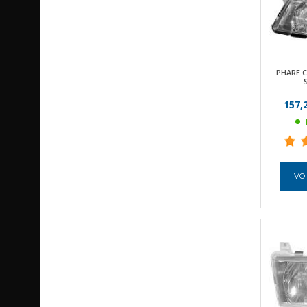
PHARE 
157,
VOI