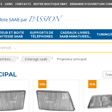
TS
LIENS
CONTACTS
NOTRE BOUTIQUE EBAY
DEMANDE D'OUVERTURE COM
EUR ET BOITE
SUPPORTS DE
CADEAUX: LIVRES,
TUNING/
 VITESSE SAAB
TÉLÉPHONES
SAAB MINATURES...
/
/
achées...
Eclairage saab
Projecteur principal
CIPAL
Trie
59%
55%