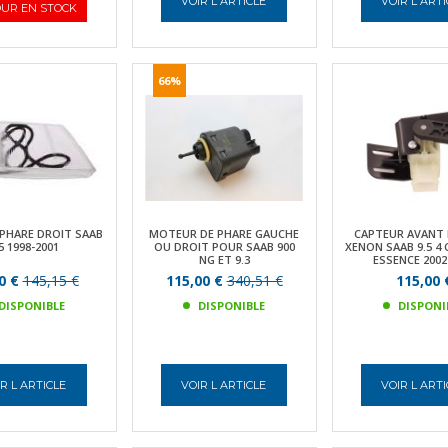
VOIR L ARTICLE
VOIR L ART
UR EN STOCK
66%
 PHARE DROIT SAAB
MOTEUR DE PHARE GAUCHE
CAPTEUR AVANT 
5 1998-2001
OU DROIT POUR SAAB 900
XENON SAAB 9.5 4
NG ET 9.3
ESSENCE 2002
0 €
145,15 €
115,00 €
340,51 €
115,00 
DISPONIBLE
DISPONIBLE
DISPONI
R L ARTICLE
VOIR L ARTICLE
VOIR L ART