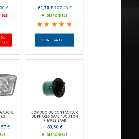
00 €
61,30 €
107,46 €
IBLE
DISPONIBLE
 DU
VOIR L ARTICLE
STOCK
 GAUCHE
COMODO OU CONTACTEUR
9.3
DE PHARES SAAB / BOUTON
PHARES SAAB
,57 €
83,50 €
BLE
DISPONIBLE