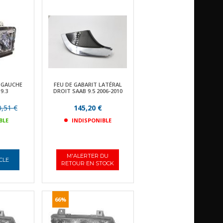
 GAUCHE
FEU DE GABARIT LATÉRAL
9.3
DROIT SAAB 9.5 2006-2010
,51 €
145,20 €
BLE
INDISPONIBLE
M'ALERTER DU
ICLE
RETOUR EN STOCK
66%