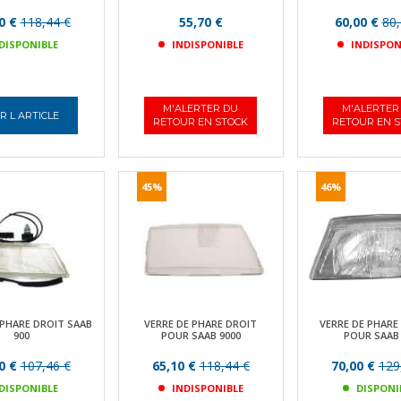
0 €
118,44 €
55,70 €
60,00 €
80,
DISPONIBLE
INDISPONIBLE
INDISPON
M'ALERTER DU
M'ALERTER
R L ARTICLE
RETOUR EN STOCK
RETOUR EN 
45%
46%
 PHARE DROIT SAAB
VERRE DE PHARE DROIT
VERRE DE PHARE
900
POUR SAAB 9000
POUR SAAB 
0 €
107,46 €
65,10 €
118,44 €
70,00 €
129
DISPONIBLE
INDISPONIBLE
DISPONI