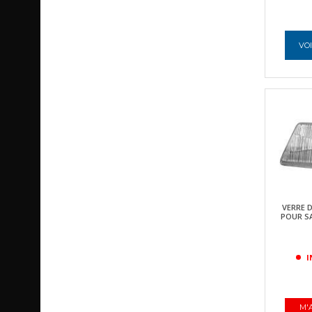
VOI
VERRE 
POUR SA
I
M'