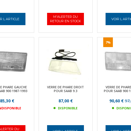
M'ALERTER DU
R L ARTICLE
VOIR L ART
RETOUR EN STOCK
7%
DE PHARE GAUCHE
VERRE DE PHARE DROIT
VERRE DE PHAR
AB 900 1987-1993
POUR SAAB 9.3
POUR SAAB 900 1
85,30 €
87,00 €
90,60 €
97,
NDISPONIBLE
DISPONIBLE
DISPONI
ALERTER DU