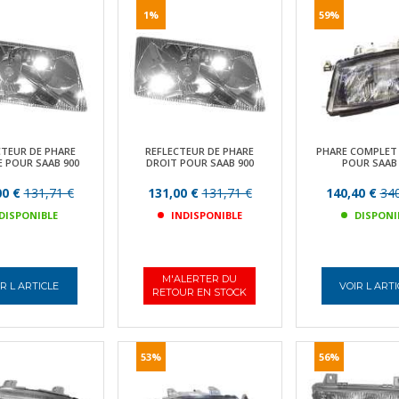
1%
59%
CTEUR DE PHARE
REFLECTEUR DE PHARE
PHARE COMPLET
 POUR SAAB 900
DROIT POUR SAAB 900
POUR SAAB 
00 €
131,71 €
131,00 €
131,71 €
140,40 €
340
DISPONIBLE
INDISPONIBLE
DISPONI
M'ALERTER DU
R L ARTICLE
VOIR L ART
RETOUR EN STOCK
53%
56%