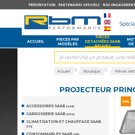
PRÉSENTATION
PARTENAIRES OFFICIELS
NOS ENGAGEMEN
PIÈCES
PIECES PAR
MOT
ACCUEIL
DETACHÉES SAAB
MODÈLES
DE
NEUVES
/
/
Accueil
Boutique
Pièces det
PROJECTEUR PRIN
59%
ACCESSOIRES SAAB
(458)
CARROSSERIE SAAB
(594)
CLIMATISATION ET CHAUFFAGE SAAB
(171)
CONSOMMABLES SAAB
(181)