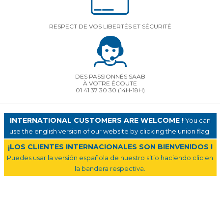
RESPECT DE VOS LIBERTÉS ET SÉCURITÉ
DES PASSIONNÉS SAAB
À VOTRE ÉCOUTE
01 41 37 30 30
(14H-18H)
INTERNATIONAL CUSTOMERS ARE WELCOME !
You can
use the english version of our website by clicking the union flag.
¡LOS CLIENTES INTERNACIONALES SON BIENVENIDOS !
Puedes usar la versión española de nuestro sitio haciendo clic en
la bandera respectiva.