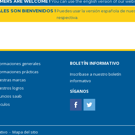
MERS ARE WELCOME !
You can use the english version of our websi
LES SON BIENVENIDOS !
Puedes usar la versión española de nuest
respectiva.
BOLETÍN INFORMATIVO
formaciones generales
formaciones prácticas
Inscríbase a nuestro boletín
estras marcas
informativo
estros logros
SÍGANOS
uncios saab
nculos
ativo
-
Mapa del sitio