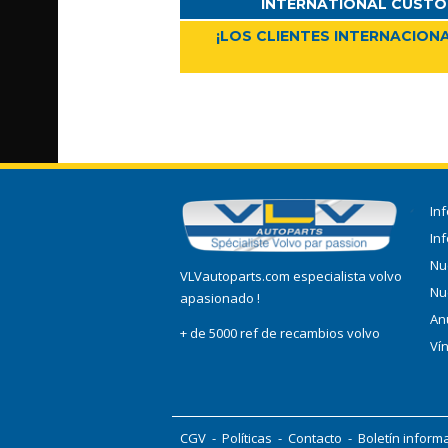
INTERNATIONAL CUSTO
¡LOS CLIENTES INTERNACIONA
In
In
Nu
VLVautoparts.com especialista volvo
Nu
apasionado !
An
+ de 5000 ref de recambios volvo
Ví
CGV
-
Políticas
-
Contacto
-
Boletín inform