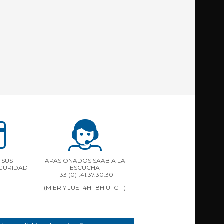
 SUS
APASIONADOS SAAB A LA
EGURIDAD
ESCUCHA
+33 (0)1.41.37.30.30
(MIER Y JUE 14H-18H UTC+1)