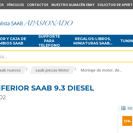
OS
VÍNCULOS
CONTACTOS
NUESTRO ALMACÉN EBAY
SOLICITUD DE APER
SUPPORTE
R Y CAJA DE
REGALOS: LIBROS,
PARA
TUNI
MBIOS SAAB
MINIATURAS SAAB...
TELEFONO
/
/
aab nuevos
saab piezas Motor
Montaje de motor, de...
ERIOR SAAB 9.3 DIESEL
002
RE
55%