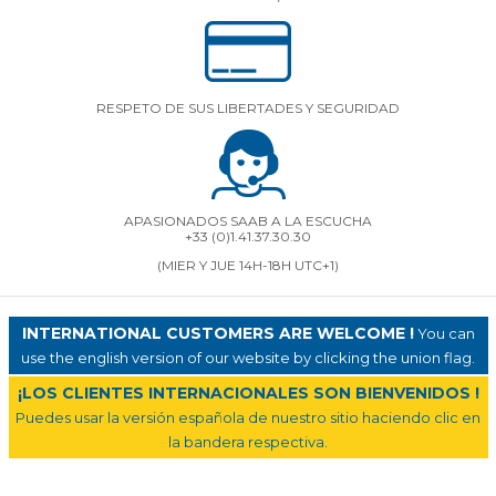
RESPETO DE SUS LIBERTADES Y SEGURIDAD
APASIONADOS SAAB A LA ESCUCHA
+33 (0)1.41.37.30.30
(MIER Y JUE 14H-18H UTC+1)
INTERNATIONAL CUSTOMERS ARE WELCOME !
You can
use the english version of our website by clicking the union flag.
¡LOS CLIENTES INTERNACIONALES SON BIENVENIDOS !
Puedes usar la versión española de nuestro sitio haciendo clic en
la bandera respectiva.