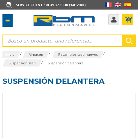
SERVICE CLIENT : 01 41 37 30 30 (14H-18H)
/
/
/
Inicio
Almacén
Recambios saab nuevos
/
Suspensión saab
Suspensión delantera
SUSPENSIÓN DELANTERA