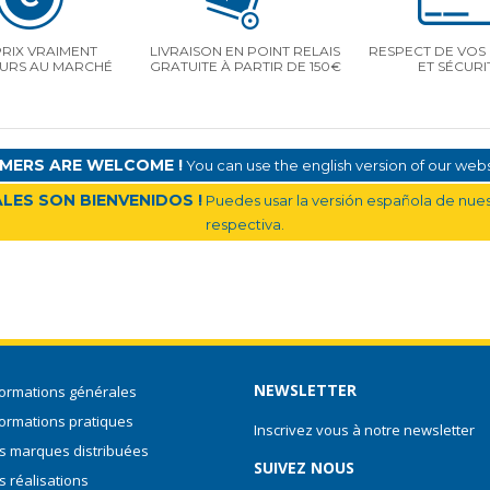
PRIX VRAIMENT
LIVRAISON EN POINT RELAIS
RESPECT DE VOS 
EURS AU MARCHÉ
GRATUITE À PARTIR DE 150€
ET SÉCURI
MERS ARE WELCOME !
You can use the english version of our websi
LES SON BIENVENIDOS !
Puedes usar la versión española de nuest
respectiva.
NEWSLETTER
formations générales
formations pratiques
Inscrivez vous à notre newsletter
s marques distribuées
SUIVEZ NOUS
s réalisations