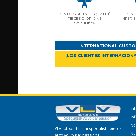
DES PRODUITS DE QUALITÉ
DES 
"PIÈCES D'ORIGINE"
INFÉRI
CERTIFIÉES
INTERNATIONAL CUSTO
¡LOS CLIENTES INTERNACIONA
In
In
No
VLVautoparts.com
spécialiste pieces
No
auto volvo
par passion !