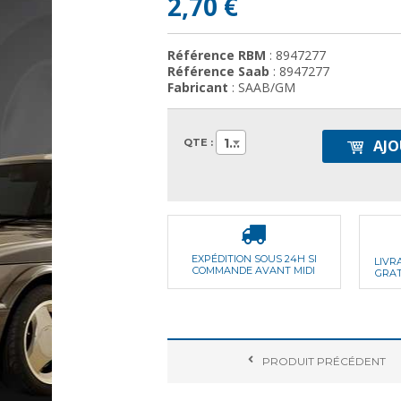
2,70 €
Référence RBM
: 8947277
Référence Saab
: 8947277
Fabricant
: SAAB/GM
1
QTE :
AJO
EXPÉDITION SOUS 24H SI
LIVR
COMMANDE AVANT MIDI
GRAT
PRODUIT
PRÉCÉDENT