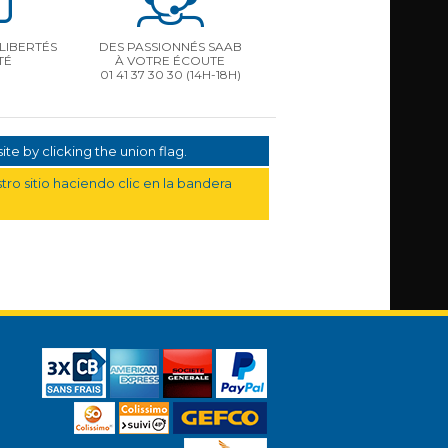
LIBERTÉS
DES PASSIONNÉS SAAB
TÉ
À VOTRE ÉCOUTE
01 41 37 30 30
(14H-18H)
te by clicking the union flag.
ro sitio haciendo clic en la bandera