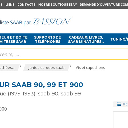
TS
LIENS
CONTACTS
NOTRE BOUTIQUE EBAY
DEMANDE D'OUVERTURE COM
EUR ET BOITE
SUPPORTS DE
CADEAUX: LIVRES,
TUNING/
 VITESSE SAAB
TÉLÉPHONES
SAAB MINATURES...
/
/
achées...
Jantes et roues saab
Vis et capuchons
R SAAB 90, 99 ET 900
ue (1979-1993), saab 90, saab 99
RE
 900