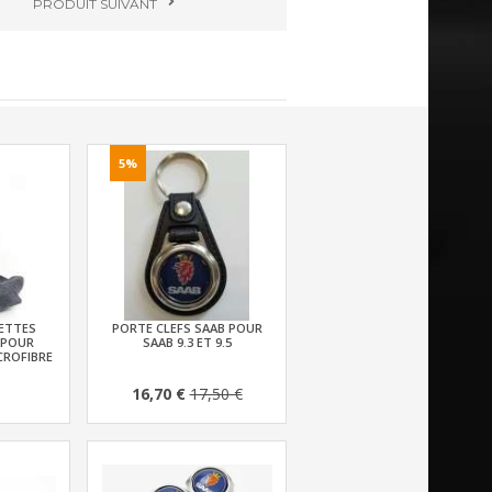
PRODUIT
SUIVANT
5%
ETTES
PORTE CLEFS SAAB POUR
 POUR
SAAB 9.3 ET 9.5
CROFIBRE
16,70 €
17,50 €