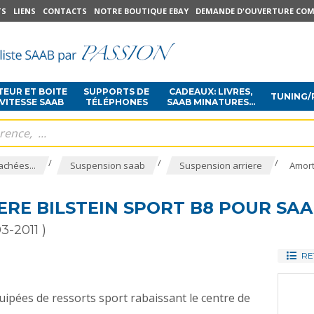
TS
LIENS
CONTACTS
NOTRE BOUTIQUE EBAY
DEMANDE D'OUVERTURE COM
EUR ET BOITE
SUPPORTS DE
CADEAUX: LIVRES,
TUNING/
 VITESSE SAAB
TÉLÉPHONES
SAAB MINATURES...
/
/
/
achées...
Suspension saab
Suspension arriere
Amort
RE BILSTEIN SPORT B8 POUR SAAB 
3-2011 )
RE
ipées de ressorts sport rabaissant le centre de