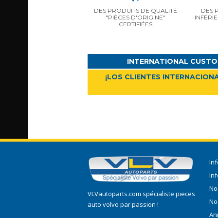
DES PRODUITS DE QUALITÉ
DES 
"PIÈCES D'ORIGINE"
INFÉRI
CERTIFIÉES
INTERNATIONAL CUSTO
¡LOS CLIENTES INTERNACIONA
In
In
No
VLVautoparts.com
spécialiste pieces
No
auto volvo
par passion !
An