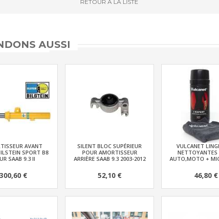
RETOUR
À LA LISTE
DONS AUSSI
TISSEUR AVANT
SILENT BLOC SUPÉRIEUR
VULCANET LING
ILSTEIN SPORT B8
POUR AMORTISSEUR
NETTOYANTES
R SAAB 9.3 II
ARRIÈRE SAAB 9.3 2003-2012
AUTO,MOTO + MI
300,60 €
52,10 €
46,80 €