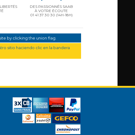
LIBERTÉS
DES PASSIONNÉS SAAB
TÉ
À VOTRE ÉCOUTE
01 41 37 30 30
(14H-18H)
te by clicking the union flag.
ro sitio haciendo clic en la bandera