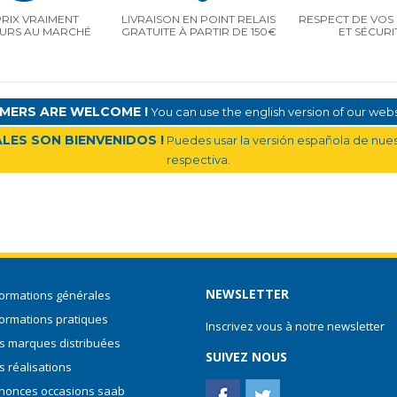
PRIX VRAIMENT
LIVRAISON EN POINT RELAIS
RESPECT DE VOS 
EURS AU MARCHÉ
GRATUITE À PARTIR DE 150€
ET SÉCURI
MERS ARE WELCOME !
You can use the english version of our websi
LES SON BIENVENIDOS !
Puedes usar la versión española de nuest
respectiva.
NEWSLETTER
formations générales
formations pratiques
Inscrivez vous à notre newsletter
s marques distribuées
SUIVEZ NOUS
s réalisations
nonces occasions saab