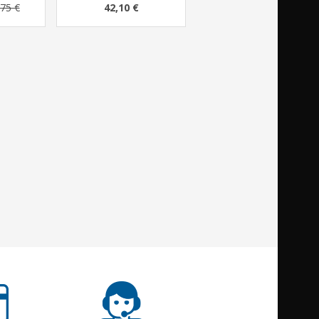
75 €
42,10 €