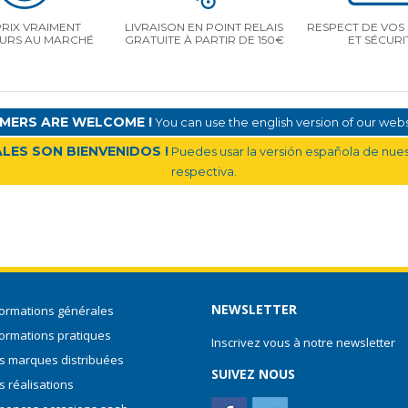
PRIX VRAIMENT
LIVRAISON EN POINT RELAIS
RESPECT DE VOS 
EURS AU MARCHÉ
GRATUITE À PARTIR DE 150€
ET SÉCURI
MERS ARE WELCOME !
You can use the english version of our websi
LES SON BIENVENIDOS !
Puedes usar la versión española de nuest
respectiva.
NEWSLETTER
formations générales
formations pratiques
Inscrivez vous à notre newsletter
s marques distribuées
SUIVEZ NOUS
s réalisations