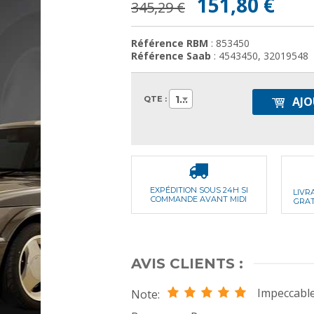
151,80 €
345,29 €
Référence RBM
: 853450
Référence Saab
: 4543450, 32019548
1
QTE :
AJO
EXPÉDITION SOUS 24H SI
LIVR
COMMANDE AVANT MIDI
GRAT
AVIS CLIENTS :
Impeccabl
Note: