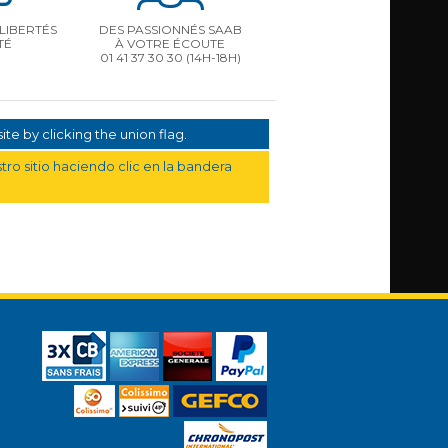
LIBERTÉS
DES PASSIONNÉS SAAB
TÉ
À VOTRE ÉCOUTE
01 41 37 30 30
(14H-18H)
te by clicking the union flag.
ro sitio haciendo clic en la bandera