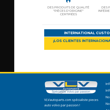
DES PRODUITS DE QUALITÉ
DES 
"PIÈCES D'ORIGINE"
INFÉRI
CERTIFIÉES
INTERNATIONAL CUSTO
¡LOS CLIENTES INTERNACIONA
In
In
No
VLVautoparts.com
spécialiste pieces
No
auto volvo
par passion !