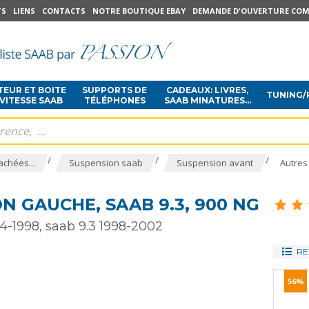
TS
LIENS
CONTACTS
NOTRE BOUTIQUE EBAY
DEMANDE D'OUVERTURE COM
EUR ET BOITE
SUPPORTS DE
CADEAUX: LIVRES,
TUNING/
 VITESSE SAAB
TÉLÉPHONES
SAAB MINATURES...
/
/
/
achées...
Suspension saab
Suspension avant
Autres 
N GAUCHE, SAAB 9.3, 900 NG
4-1998, saab 9.3 1998-2002
RE
56%