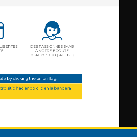
LIBERTÉS
DES PASSIONNÉS SAAB
TÉ
À VOTRE ÉCOUTE
01 41 37 30 30
(14H-18H)
te by clicking the union flag.
ro sitio haciendo clic en la bandera