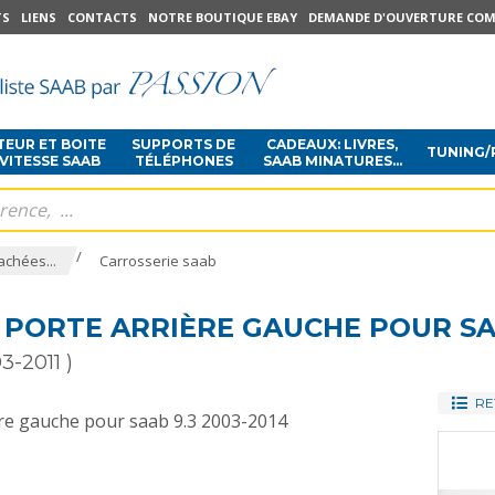
TS
LIENS
CONTACTS
NOTRE BOUTIQUE EBAY
DEMANDE D'OUVERTURE COM
EUR ET BOITE
SUPPORTS DE
CADEAUX: LIVRES,
TUNING/
 VITESSE SAAB
TÉLÉPHONES
SAAB MINATURES...
/
achées...
Carrosserie saab
 PORTE ARRIÈRE GAUCHE POUR SAA
3-2011 )
RE
ère gauche pour saab 9.3 2003-2014