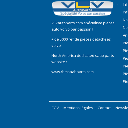
In
In
No
VLVautoparts.com
spécialiste pieces
No
auto volvo
par passion !
An
+ de 5000 ref de pièces détachées
Pi
volvo
Pi
North America dedicated saab parts
Pi
website :
Pi
www.rbmsaabparts.com
Pi
Pi
CGV
-
Mentions légales
-
Contact
-
Newsle