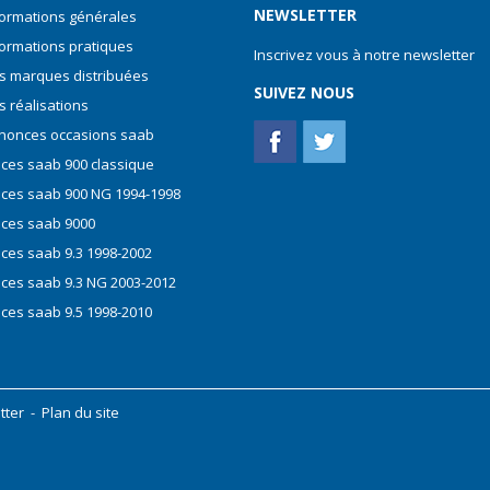
NEWSLETTER
formations générales
formations pratiques
Inscrivez vous à notre newsletter
s marques distribuées
SUIVEZ NOUS
s réalisations
nonces occasions saab
èces saab 900 classique
èces saab 900 NG 1994-1998
èces saab 9000
èces saab 9.3 1998-2002
èces saab 9.3 NG 2003-2012
èces saab 9.5 1998-2010
tter
-
Plan du site