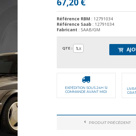
67,20 €
Référence RBM
: 12791034
Référence Saab
: 12791034
Fabricant
: SAAB/GM
1
QTE :
AJO
EXPÉDITION SOUS 24H SI
LIVR
COMMANDE AVANT MIDI
GRAT
PRODUIT
PRÉCÉDENT