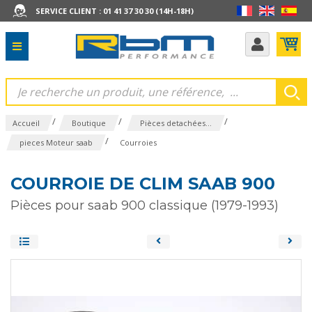
SERVICE CLIENT : 01 41 37 30 30 (14H-18H)
/
/
/
Accueil
Boutique
Pièces detachées...
/
pieces Moteur saab
Courroies
COURROIE DE CLIM SAAB 900
Pièces pour saab 900 classique (1979-1993)