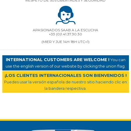
RESPETO DE SUS LIBERTADES Y SEGURIDAD
APASIONADOS SAAB A LA ESCUCHA
+33 (0)1.41.37.30.30
(MIER Y JUE 14H-18H UTC+1)
INTERNATIONAL CUSTOMERS ARE WELCOME !
You can
use the english version of our website by clicking the union flag.
¡LOS CLIENTES INTERNACIONALES SON BIENVENIDOS !
Puedes usar la versión española de nuestro sitio haciendo clic en
la bandera respectiva.