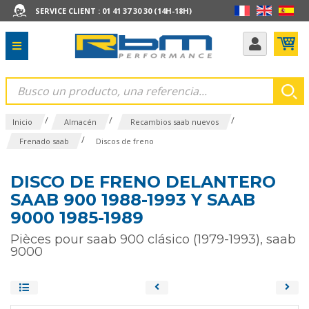
SERVICE CLIENT : 01 41 37 30 30 (14H-18H)
/
/
/
Inicio
Almacén
Recambios saab nuevos
/
Frenado saab
Discos de freno
DISCO DE FRENO DELANTERO
SAAB 900 1988-1993 Y SAAB
9000 1985-1989
Pièces pour saab 900 clásico (1979-1993), saab
9000