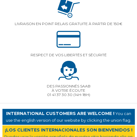
LIVRAISON EN POINT RELAIS GRATUITE À PARTIR DE 150€
RESPECT DE VOS LIBERTÉS ET SÉCURITÉ
DES PASSIONNÉS SAAB
À VOTRE ÉCOUTE
01 41 37 30 30
(14H-18H)
INTERNATIONAL CUSTOMERS ARE WELCOME !
You can
use the english version of our website by clicking the union flag.
¡LOS CLIENTES INTERNACIONALES SON BIENVENIDOS !
Puedes usar la versión española de nuestro sitio haciendo clic en