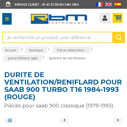
SERVICE CLIENT : 01 41 37 30 30 (14H-18H)
/
/
/
Accueil
Boutique
Pièces detachées...
/
pieces Moteur saab
Systeme de lubrification
DURITE DE
VENTILATION/RENIFLARD POUR
SAAB 900 TURBO T16 1984-1993
(ROUGE)
Pièces pour saab 900 classique (1979-1993)