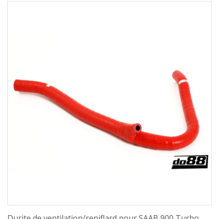
Durite de ventilation/reniflard pour SAAB 900 Turbo